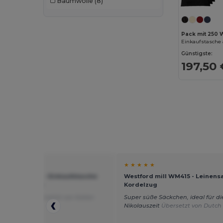
Baumwolle
(8)
Pack mit 250 W
Einkaufstasche
Günstigste:
197,50 
★ ★
★ ★ ★ ★ ★
rd mill WM115 - Einkaufstasche
Westford mill WM415 - Leinens
00% Baumwolle
Kordelzug
tes Produkt
Übersetzt von Italian
Super süße Säckchen, ideal für di
Nikolauszeit
Übersetzt von Dutch