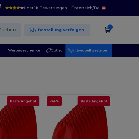
!
Über 1K Bewertungen
Österreich
/
De
Suchen
Bestellung verfolgen
r
Werbegeschenke
Outlet
Individuell gestalten!
Beste Angebot
-74%
Beste Angebot