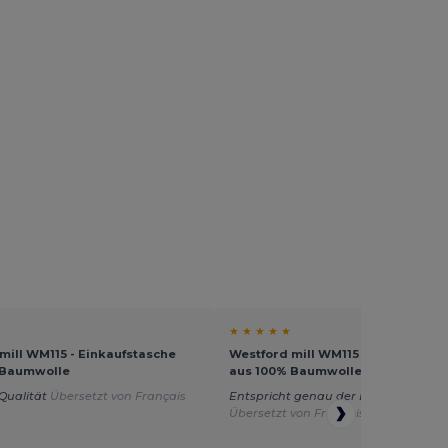
★ ★ ★ ★ ★
mill WM115 - Einkaufstasche
Westford mill WM115 - Einkaufsta
 Baumwolle
aus 100% Baumwolle
Qualität
Übersetzt von Français
Entspricht genau der Beschreibung
Übersetzt von Français