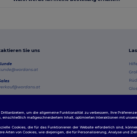
aktieren Sie uns
Las
Kunde
Hilf
kunde@wordans.at
Gro
Rüc
Sales
verkauf@wordans.at
Glo
Ver
Hotline
0800 018 026
Gut
Montag – Donnerstag: 10:00–13:00 & 14:00–17:30 Freitag: 10:00–14:00
ittanbietern, um die allgemeine Funktionalität zu verbessern, Ihre Präferenze
n, einschließlich maßgeschneidertem Inhalt, optimierten Interaktionen mit unse
Auftragsverfolgung
zielle Cookies, die für das Funktionieren der Website erforderlich sind, könne
dere Arten von Cookies, wie diejenigen, die für Personalisierung, Analyse und 