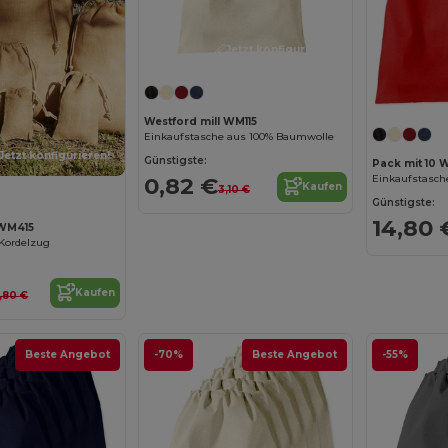
Jetzt konfigurieren!
Westford mill WM115
Einkaufstasche aus 100% Baumwolle
Jetzt konfigurieren!
Günstigste:
Pack mit 10 W
Einkaufstasch
0,82 €
Kaufen
3,10 €
Günstigste:
14,80 
 WM415
 Kordelzug
Kaufen
,80 €
Beste Angebot
-70%
Beste Angebot
-55%