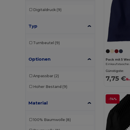
Digitaldruck
(9)
Typ
Turnbeutel
(9)
Optionen
Pack mit 5 Wes
Einkaufstasche
Günstigste:
Anpassbar
(2)
7,75 €
15
Hoher Bestand
(9)
-74%
Material
100% Baumwolle
(8)