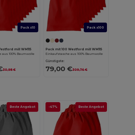
Pack x10
Pack x100
estford mill WM115
Pack mit 100 Westford mill WM115
e aus 100% Baumwolle
Einkaufstasche aus 100% Baumwolle
Günstigste:
€
79,00 €
30,98 €
309,76 €
Beste Angebot
-47%
Beste Angebot