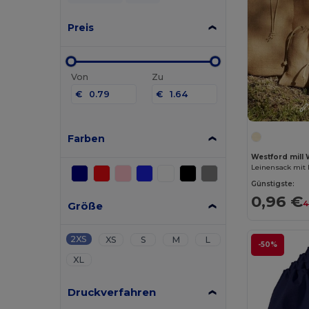
Preis
Von
Zu
€
€
Farben
Westford mill
Leinensack mit
Günstigste:
0,96 €
Größe
4
2XS
XS
S
M
L
-50%
XL
Druckverfahren