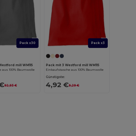
Pack x30
Pack x3
Westford mill WM115
Pack mit 3 Westford mill WM115
e aus 100% Baumwolle
Einkaufstasche aus 100% Baumwolle
Günstigste:
 €
4,92 €
92,93 €
9,29 €