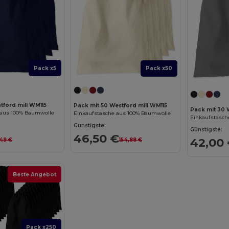
Pack x5
Pack x50
tford mill WM115
Pack mit 50 Westford mill WM115
Pack mit 30 
 aus 100% Baumwolle
Einkaufstasche aus 100% Baumwolle
Einkaufstasch
Günstigste:
Günstigste:
46,50 €
42,00
,49 €
154,88 €
Beste Angebot
Pack x250