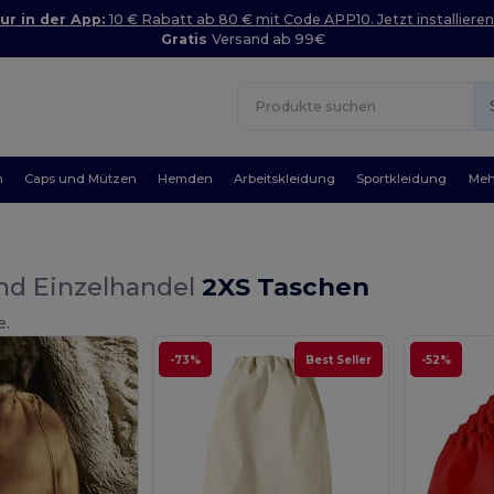
ur in der App:
10 € Rabatt ab 80 € mit Code APP10. Jetzt installieren
Gratis
Versand ab 99€
n
Caps und Mützen
Hemden
Arbeitskleidung
Sportkleidung
Meh
nd Einzelhandel
2XS Taschen
e.
-73%
Best Seller
-52%