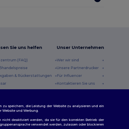
sen Sie uns helfen
Unser Unternehmen
ezentrum (FAQ)
Wer wir sind
ßhandelspreise
Unsere Partnerdrucker
kgaben & Rückerstattungen
Für Influencer
ssar
Kontaktieren Sie uns
sandmethoden
Karrierezentrum
scheincodes
n zu speichern, die Leistung der Website zu analysieren und ein
rer Website und Werbung.
n nicht deaktiviert werden, da sie für den korrekten Betrieb der
Zielgruppenansprache verwendet werden, zulassen oder blockieren