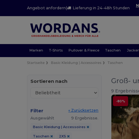
N
Angebot anfordern
|
Lieferung in 24-48h Stunden
Marken
T-Shirts
Pullover & Fleece
Taschen
Jacke
Startseite
Basic Kleidung | Accessoires
Taschen
Groß- u
Sortieren nach
9 Ergebniss
-80%
Filter
« Zurücksetzen
Ausgewählt
9 Ergebnisse.
Basic Kleidung | Accessoires
Taschen
2XS