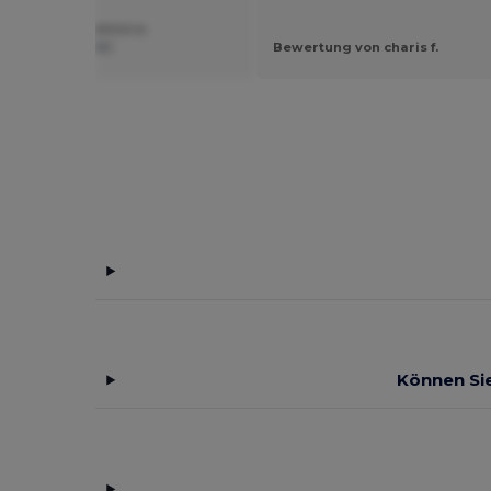
ung von domenico a.
mementargan SNC
Bewertung von charis f.
Können Sie