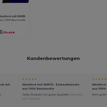
estford mill WM115
 aus 100% Baumwolle
€
774,40 €
Kundenbewertungen
★ ★ ★ ★ ★
★ ★ ★ ★ ★
ack mit
Westford mill WM115 - Einkaufstasche
Westford 
aus 100% Baumwolle
aus 100%
e
Tolles Produkt von guter Qualität
Übersetzt
Sehr gute 
von Français