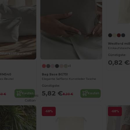
Westford mil
Einkaufstasch
Jetzt konfigurieren!
Günstigste:
0,82 €
+1
l WM540
Bag Base BG751
s-Beutel
Elegante Saffiano Kunstleder Tasche
Günstigste:
5,82 €
Kaufen
Kaufen
50 €
8,20 €
Organic
Cotton
-68%
-68%