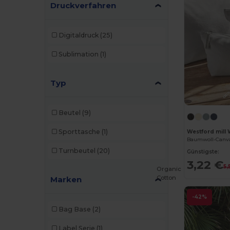
Druckverfahren
Digitaldruck
(25)
Sublimation
(1)
Typ
Beutel
(9)
Sporttasche
(1)
Westford mil
Baumwoll-Canva
Turnbeutel
(20)
Günstigste:
3,22 €
5,
Organic
Cotton
Marken
-42%
Bag Base
(2)
Label Serie
(1)