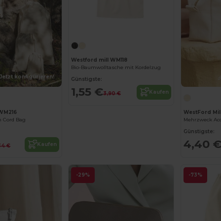
Jetzt konfigurieren!
Westford mill WM118
Bio-Baumwolltasche mit Kordelzug
Jetzt konfigurieren!
Günstigste:
1,55 €
Kaufen
3,90 €
 WM216
WestFord Mi
 Cord Bag
Mehrzweck Acc
Günstigste:
4,40 
Kaufen
34 €
-29%
-73%