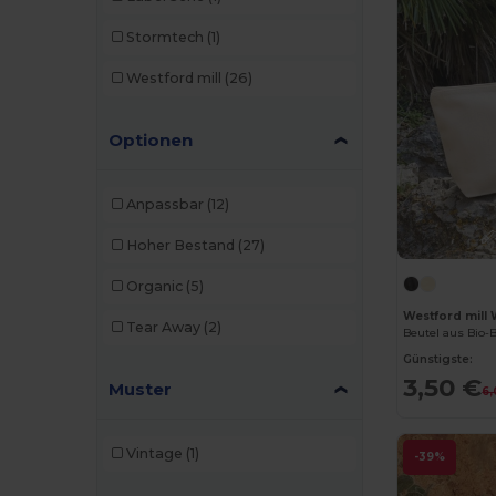
Stormtech
(1)
Westford mill
(26)
Optionen
Anpassbar
(12)
Hoher Bestand
(27)
Organic
(5)
Westford mil
Tear Away
(2)
Beutel aus Bio
Günstigste:
3,50 €
Muster
6,
Vintage
(1)
-39%