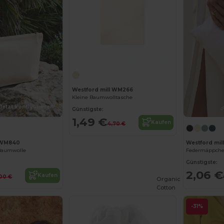
Jetzt konfigurieren!
Westford mill WM266
Kleine Baumwolltasche
Jetzt konfigurieren!
Günstigste:
1,49 €
Kaufen
4,70 €
l WM840
Westford mi
-Baumwolle
Federmäppche
Günstigste:
2,06 €
Kaufen
00 €
Organic
Cotton
-31%