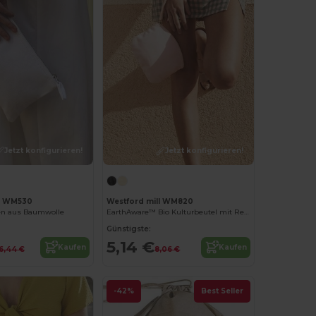
Jetzt konfigurieren!
Jetzt konfigurieren!
ll WM530
Westford mill WM820
n aus Baumwolle
EarthAware™ Bio Kulturbeutel mit Reißverschluss
Günstigste:
5,14 €
Kaufen
Kaufen
6,44 €
8,06 €
-42%
Best Seller