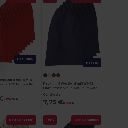
Pack x100
Pack x5
 Westford mill WM115
Pack mit 5 Westford mill WM115
e aus 100% Baumwolle
Einkaufstasche aus 100% Baumwolle
Günstigste:
 €
309,76 €
7,75 €
15,49 €
Beste Angebot
-74%
Beste Angebot