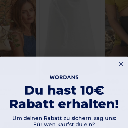
Jetzt konfigurieren!
Du hast 10€
l WM572
Bag Base BG915
Westford mi
(umkehrbar)
Kordebeutel zur Sublimation
EarthAware™ B
Rabatt erhalten!
Günstigste:
Günstigste:
1,32 €
3,41 €
Kaufen
Kaufen
,44 €
4
Um deinen Rabatt zu sichern, sag uns:
Für wen kaufst du ein?
Beste Angebot
-52%
Beste Angebot
-74%