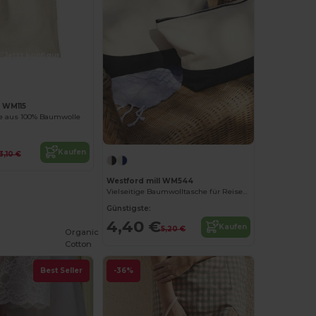
Jetzt konfigurieren!
l WM115
e aus 100% Baumwolle
Kaufen
3,10 €
Westford mill WM544
Vielseitige Baumwolltasche für Reisen und Alltag
Günstigste:
4,40 €
Kaufen
5,20 €
Organic
Cotton
Best Seller
-36%