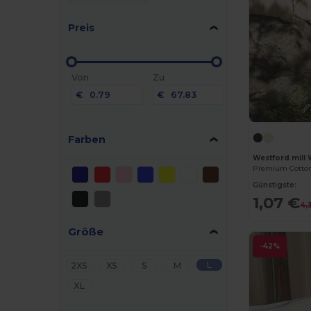
Preis
Von
Zu
€
€
Farben
Westford mill
Premium Cotton
Günstigste:
1,07 €
4,
Größe
-42%
L
2XS
XS
S
M
XL