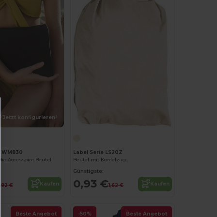
Jetzt konfigurieren!
ll WM830
Label Serie LS20Z
io Accessoire Beutel
Beutel mit Kordelzug
Günstigste:
0,93 €
Kaufen
Kaufen
,92 €
1,62 €
Beste Angebot
-50%
Beste Angebot