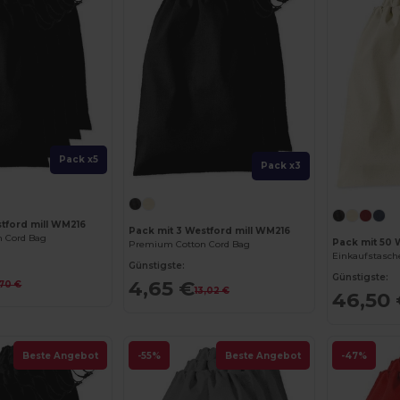
Pack x5
Pack x3
stford mill WM216
Pack mit 3 Westford mill WM216
 Cord Bag
Pack mit 50 
Premium Cotton Cord Bag
Einkaufstasch
Günstigste:
Günstigste:
4,65 €
,70 €
13,02 €
46,50
Beste Angebot
-55%
Beste Angebot
-47%