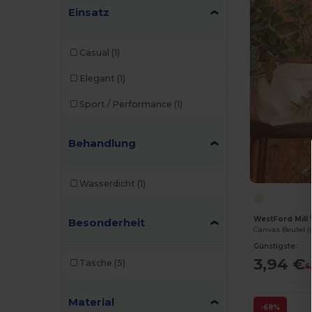
Einsatz
Casual
(1)
Elegant
(1)
Sport / Performance
(1)
Behandlung
Wasserdicht
(1)
WestFord Mil
Besonderheit
Canvas Beutel 
Günstigste:
3,94 €
Tasche
(5)
6
Material
-68%