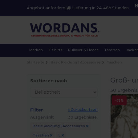
N
Angebot anfordern
|
Lieferung in 24-48h Stunden
Marken
T-Shirts
Pullover & Fleece
Taschen
Jacke
Startseite
Basic Kleidung | Accessoires
Taschen
Groß- u
Sortieren nach
30 Ergebnis
-75%
Filter
« Zurücksetzen
Ausgewählt
30 Ergebnisse.
Basic Kleidung | Accessoires
Taschen
L