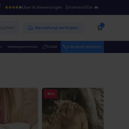
!
Über 1K Bewertungen
Österreich
/
De
Suchen
Bestellung verfolgen
r
Werbegeschenke
Outlet
Individuell gestalten!
-80%