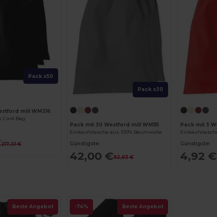
Pack x50
Pack x30
estford mill WM216
 Cord Bag
Pack mit 30 Westford mill WM115
Pack mit 3 W
Einkaufstasche aus 100% Baumwolle
Einkaufstasch
€
Günstigste:
Günstigste:
217,01 €
42,00 €
4,92 €
92,93 €
Beste Angebot
-74%
Beste Angebot