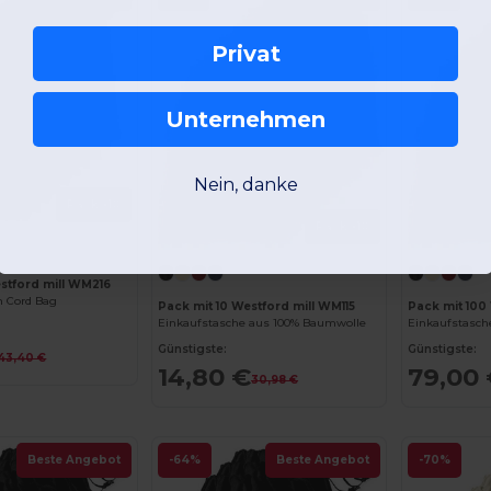
Privat
Unternehmen
Nein, danke
Pack x10
Pack x10
stford mill WM216
 Cord Bag
Pack mit 10 Westford mill WM115
Pack mit 100
Einkaufstasche aus 100% Baumwolle
Einkaufstasch
Günstigste:
Günstigste:
43,40 €
14,80 €
79,00
30,98 €
Beste Angebot
-64%
Beste Angebot
-70%