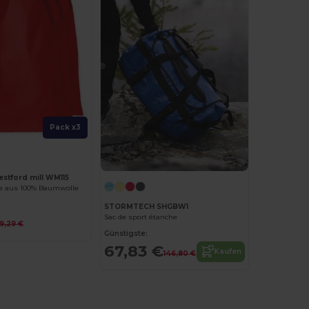
Pack x3
estford mill WM115
e aus 100% Baumwolle
STORMTECH SHGBW1
Sac de sport étanche
9,29 €
Günstigste:
67,83 €
Kaufen
146,80 €