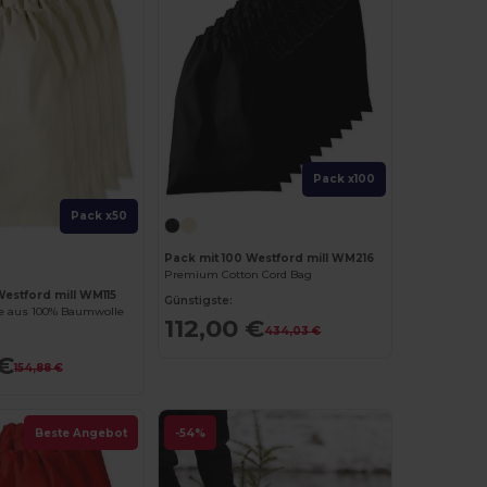
Pack x100
Pack x50
Pack mit 100 Westford mill WM216
Premium Cotton Cord Bag
Westford mill WM115
Günstigste:
e aus 100% Baumwolle
112,00 €
434,03 €
 €
154,88 €
Beste Angebot
-54%