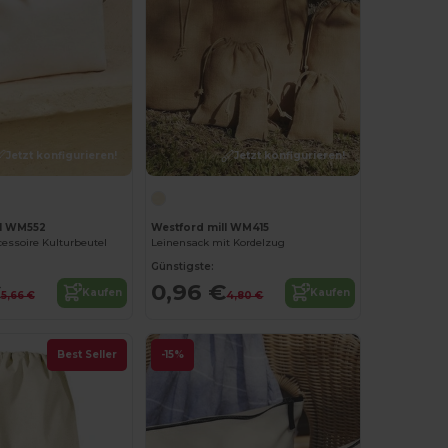
Jetzt konfigurieren!
Jetzt konfigurieren!
ll WM552
Westford mill WM415
essoire Kulturbeutel
Leinensack mit Kordelzug
Günstigste:
€
0,96 €
Kaufen
Kaufen
5,66 €
4,80 €
Best Seller
-15%