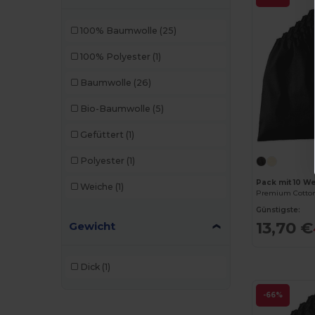
100% Baumwolle
(25)
100% Polyester
(1)
Baumwolle
(26)
Bio-Baumwolle
(5)
Gefüttert
(1)
Polyester
(1)
Pack mit 10 We
Weiche
(1)
Premium Cotton
Günstigste:
13,70 €
Gewicht
Dick
(1)
-66%