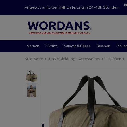
N
Angebot anfordern
|
Lieferung in 24-48h Stunden
Marken
T-Shirts
Pullover & Fleece
Taschen
Jacke
Startseite
Basic Kleidung | Accessoires
Taschen