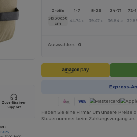
Größe
1-7
8-23
24-71
72-
51x30x30
44.74
39.47
36.84
32.8
€
€
€
cm
Auswahlen:
0
r Ihre Produkte an
Express-A
Zuverlässiger
Support
Haben Sie eine Firma? Um unsere Preise o
Steuernummer beim Zahlungsvorgang an.
bot?
18 026
ag: 10:00–14:00