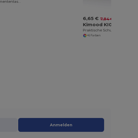
Schulter- Dokumententasche
6,65 €
-15%
7,84 €
Kimood KI0501
Praktische Schuhaufbewahrungstasche mit Kontrastpaspel
+6 Farben
Anmelden