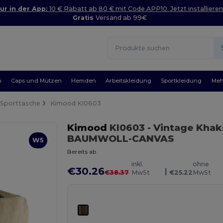
ur in der App:
10 € Rabatt ab 80 € mit Code APP10. Jetzt installieren
Gratis
Versand ab 99€
n
Caps und Mützen
Hemden
Arbeitskleidung
Sportkleidung
Meh
Sporttasche
Kimood KI0603
Kimood
KI0603
- Vintage Khak
BAUMWOLL-CANVAS
W5
Bereits ab
inkl.
ohne
€30.26
|
€38.37
MwSt
€25.22
MwSt