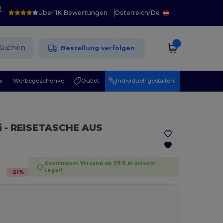
!
Über 1K Bewertungen
Österreich
/
De
Suchen
Bestellung verfolgen
r
Werbegeschenke
Outlet
Individuell gestalten!
i
- REISETASCHE AUS
Kostenloser Versand ab 99 € in diesem
Lager!
-
21
%