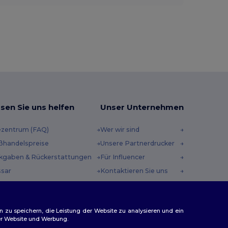
sen Sie uns helfen
Unser Unternehmen
ezentrum (FAQ)
Wer wir sind
ßhandelspreise
Unsere Partnerdrucker
kgaben & Rückerstattungen
Für Influencer
ssar
Kontaktieren Sie uns
sandmethoden
Karrierezentrum
scheincodes
n zu speichern, die Leistung der Website zu analysieren und ein
rer Website und Werbung.