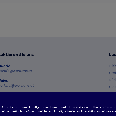
aktieren Sie uns
Las
Kunde
Hilf
kunde@wordans.at
Gro
Rüc
Sales
verkauf@wordans.at
Glo
Ver
Hotline
0800 018 026
Gut
Montag – Donnerstag: 10:00–13:00 & 14:00–17:30 Freitag: 10:00–14:00
ittanbietern, um die allgemeine Funktionalität zu verbessern, Ihre Präferenze
n, einschließlich maßgeschneidertem Inhalt, optimierten Interaktionen mit unse
Auftragsverfolgung