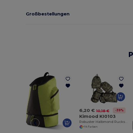
Großbestellungen
P
6,20 €
-39%
10,18 €
Kimood KI0103
Robuster Halbmond Rucksack mit SBS Reißverschlüssen
+14 Farben