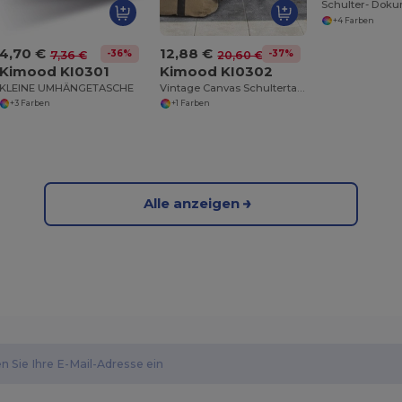
+4 Farben
4,70 €
12,88 €
-36%
-37%
7,36 €
20,60 €
Kimood KI0301
Kimood KI0302
KLEINE UMHÄNGETASCHE
Vintage Canvas Schultertasche mit Messingdetails
+3 Farben
+1 Farben
Alle anzeigen