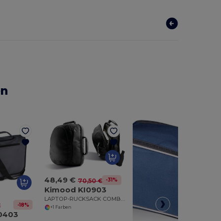
en
48,49 €
-31%
70,50 €
Kimood KI0903
LAPTOP-RUCKSACK COMBO TASCHE
-18%
€
+1 Farben
0403