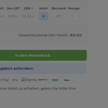
143
144-287
288 +
Mehr
Bestand
Menge
+
9
31.58
30.26
477
€
€
€
Gesamtsumme inkl. MwSt.:
€0.00
In den Warenkorb
ngebot anfordern
hne MWst zu erhalten, geben Sie bitte Ihre