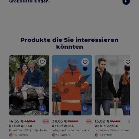
Großbestellungen
Produkte die Sie interessieren
könnten
14,35 €
30,05 €
13,02 €
23,80 €
35,96 €
21,45 €
-40%
-16%
-39%
Result RE36A
Result RE18A
Result R220X
Polartherm™ Sportjacke mit Stretch und Komfort
Safeguard Sicherheitsjacke (EN471 class 3)
Luxuriöse Outdoor-Fleecejacke mit modischem Schnitt
+10 Farben
+2 Farben
+3 Farben