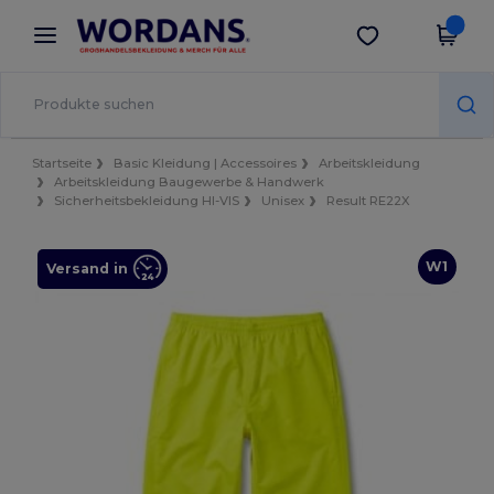
×
Wordans App
App holen
Bessere Preise in der App!
Startseite
Basic Kleidung | Accessoires
Arbeitskleidung
Arbeitskleidung Baugewerbe & Handwerk
Sicherheitsbekleidung HI-VIS
Unisex
Result RE22X
W1
Versand in