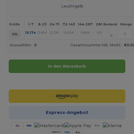
Leuchtgelb
1-7
8-23
24-71
72-143
144-287
288 +
Mehr
Größe
Bestand
Menge
+
15.17
13.65
12.13
10.62
9.86
9.10
€
€
€
€
€
€
2XL
8
Auswahlen:
0
Gesamtsumme inkl. MwSt.:
€0.0
In den Warenkorb
Jetzt konfigurieren!
Express-Angebot