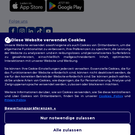
Folge uns
Diese Website verwendet Cookies
2026. Alle Rechte vorbehalten
Unsere Website verwendet sowohl eigene als auch Cookies von Drittanbietern, um die
allgemeine Funktionalität zu verbessern, Ihre Präferenzen zu speichern, die Leistung
Allgemeine Geschäftsbedingungen
|
Personalisierungsrichtlinien
|
der Website zu analysieren und ein reibungsloses und personalisiertes Surferlebnis
Datenschutzbestimmungen
|
Cookie-Richtlinie
|
Site Map
zu gewährleisten, einschließlich maßgeschneidertem Inhalt, optimierten
Interaktionen mit unserer Website und Werbung.
Sie können Ihre Cookie-Einstellungen jederzeit verwalten. Essenzielle Cookies, die für
das Funktionieren der Website erforderlich sind, können nicht deaktiviert werden, da
sie für den korrekten Betrieb der Website erforderlich sind. Sie können jedoch wählen,
ob Sie andere Arten von Cookies, wie diejenigen, die für Personalisierung, Analyse und
Zielgruppenansprache verwendet werden, zulassen oder blockieren möchten.
Weitere Informationen darüber, wie wir Cookies verwenden, wie Sie diese kontrollieren
und über Cookies von Drittanbietern, finden Sie in unserer
Cookies Policy
und
Privacy Policy
.
👋
Hallo
Bewertungspräferenzen
Wenn Sie Fragen oder
Bedenken haben, können Sie
Nur notwendige zulassen
uns jederzeit kontaktieren.
Unser Chatbot ist hier, um
Alle zulassen
Ihnen zu helfen.