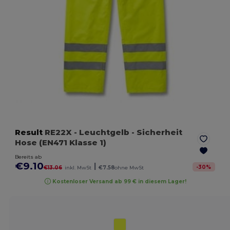
Result
RE22X
- Leuchtgelb
- Sicherheit
Hose (EN471 Klasse 1)
Bereits ab
€9.10
|
-
30
%
€13.06
inkl. MwSt
€7.58
ohne MwSt
Kostenloser Versand ab 99 € in diesem Lager!