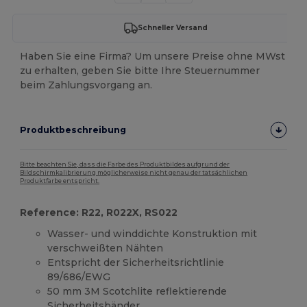
Schneller Versand
Haben Sie eine Firma? Um unsere Preise ohne MWst
zu erhalten, geben Sie bitte Ihre Steuernummer
beim Zahlungsvorgang an.
Produktbeschreibung
Bitte beachten Sie, dass die Farbe des Produktbildes aufgrund der
Bildschirmkalibrierung möglicherweise nicht genau der tatsächlichen
Produktfarbe entspricht.
Reference: R22, R022X, RS022
Wasser- und winddichte Konstruktion mit
verschweißten Nähten
Entspricht der Sicherheitsrichtlinie
89/686/EWG
50 mm 3M Scotchlite reflektierende
Sicherheitsbänder