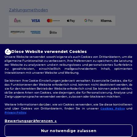
Zahlungsmethoden
Versandmethoden
Diese Website verwendet Cookies
Unsere Website verwendet sowohl eigene als auch Cookies von Drittanbietern, um die
allgemeine Funktionalität zu verbessern, Ihre Präferenzen zu speichern, die Leistung
der Website zu analysieren und ein reibungsloses und personalisiertes Surferlebnis
zu gewährleisten, einschließlich maßgeschneidertem Inhalt, optimierten
Interaktionen mit unserer Website und Werbung.
Sie können Ihre Cookie-Einstellungen jederzeit verwalten. Essenzielle Cookies, die für
das Funktionieren der Website erforderlich sind, können nicht deaktiviert werden, da
sie für den korrekten Betrieb der Website erforderlich sind. Sie können jedoch wählen,
Folge uns
ob Sie andere Arten von Cookies, wie diejenigen, die für Personalisierung, Analyse und
Zielgruppenansprache verwendet werden, zulassen oder blockieren möchten.
Weitere Informationen darüber, wie wir Cookies verwenden, wie Sie diese kontrollieren
und über Cookies von Drittanbietern, finden Sie in unserer
Cookies Policy
und
Privacy Policy
.
2026. Alle Rechte vorbehalten
👋
Hallo
Bewertungspräferenzen
Allgemeine Geschäftsbedingungen
|
Personalisierungsrichtlinien
|
Wenn Sie Fragen oder
Datenschutzbestimmungen
|
Cookie-Richtlinie
|
Site Map
Bedenken haben, können Sie
Nur notwendige zulassen
uns jederzeit kontaktieren.