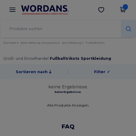
×
Wordans App
App holen
Bessere Preise in der App!
Startseite
Basic Kleidung | Accessoires
Sportkleidung
Fußballtrikots
Groß- und Einzelhandel
Fußballtrikots Sportkleidung
Sortieren nach
Filter
✓
keine Ergebnisse.
keine Ergebnisse.
Alle Produkte Anzeigen.
FAQ