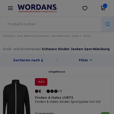
×
Wordans App
App holen
Bessere Preise in der App!
Startseite
Basic Kleidung | Accessoires
Sportkleidung
Jacken
Kinder
Groß- und Einzelhandel
Schwarz Kinder Jacken Sportkleidung
Sortieren nach
Filter
✓
3 Ergebnisse.
-42%
+7
Finden & Hales LV873
Finden & Hales Kinder Sportjacke mit Stil
Günstigste: