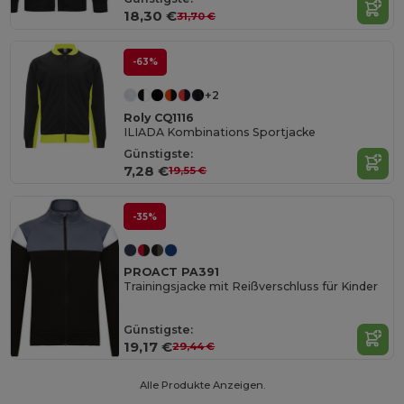
18,30 €
31,70 €
-63%
+2
Roly CQ1116
ILIADA Kombinations Sportjacke
Günstigste:
7,28 €
19,55 €
-35%
PROACT PA391
Trainingsjacke mit Reißverschluss für Kinder
Günstigste:
19,17 €
29,44 €
Alle Produkte Anzeigen.