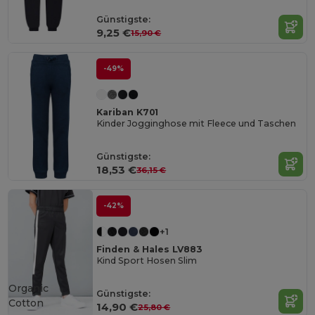
Günstigste:
9,25 €
15,90 €
-49%
Kariban K701
Kinder Jogginghose mit Fleece und Taschen
Günstigste:
18,53 €
36,15 €
-42%
+1
Finden & Hales LV883
Kind Sport Hosen Slim
Organic
Günstigste:
Cotton
14,90 €
25,80 €