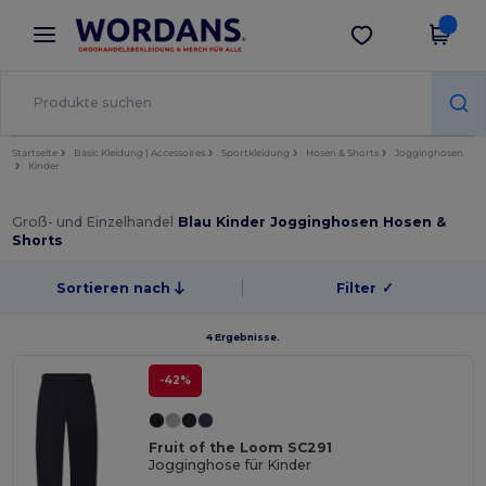
×
Wordans App
App holen
Bessere Preise in der App!
Startseite
Basic Kleidung | Accessoires
Sportkleidung
Hosen & Shorts
Jogginghosen
Kinder
Groß- und Einzelhandel
Blau Kinder Jogginghosen Hosen &
Shorts
Sortieren nach
Filter
✓
4 Ergebnisse.
-42%
Fruit of the Loom SC291
Jogginghose für Kinder