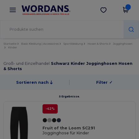
×
Wordans App
App holen
Bessere Preise in der App!
Startseite
Basic Kleidung | Accessoires
Sportkleidung
Hosen & Shorts
Jogginghosen
Kinder
Groß- und Einzelhandel
Schwarz Kinder Jogginghosen Hosen
& Shorts
Sortieren nach
Filter
✓
5 Ergebnisse.
-42%
Fruit of the Loom SC291
Jogginghose für Kinder