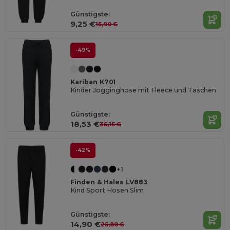
Günstigste:
9,25 €
15,90 €
-49%
Kariban K701
Kinder Jogginghose mit Fleece und Taschen
Günstigste:
18,53 €
36,15 €
-42%
+1
Finden & Hales LV883
Kind Sport Hosen Slim
Günstigste:
14,90 €
25,80 €