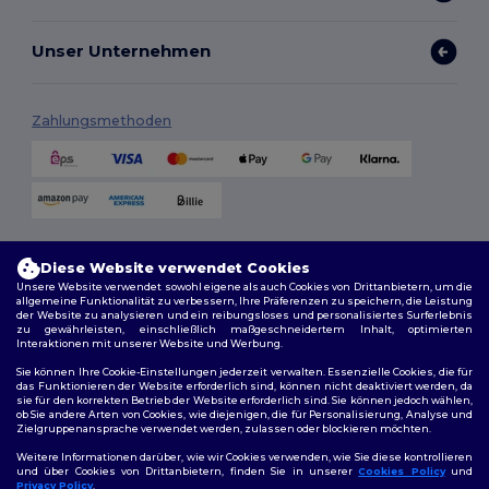
Unser Unternehmen
Zahlungsmethoden
Versandmethoden
Diese Website verwendet Cookies
Unsere Website verwendet sowohl eigene als auch Cookies von Drittanbietern, um die
allgemeine Funktionalität zu verbessern, Ihre Präferenzen zu speichern, die Leistung
der Website zu analysieren und ein reibungsloses und personalisiertes Surferlebnis
zu gewährleisten, einschließlich maßgeschneidertem Inhalt, optimierten
Interaktionen mit unserer Website und Werbung.
Sie können Ihre Cookie-Einstellungen jederzeit verwalten. Essenzielle Cookies, die für
das Funktionieren der Website erforderlich sind, können nicht deaktiviert werden, da
sie für den korrekten Betrieb der Website erforderlich sind. Sie können jedoch wählen,
Folge uns
ob Sie andere Arten von Cookies, wie diejenigen, die für Personalisierung, Analyse und
Zielgruppenansprache verwendet werden, zulassen oder blockieren möchten.
Weitere Informationen darüber, wie wir Cookies verwenden, wie Sie diese kontrollieren
und über Cookies von Drittanbietern, finden Sie in unserer
Cookies Policy
und
Privacy Policy
.