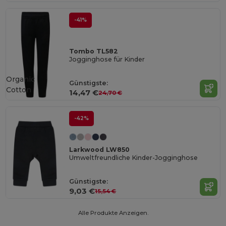
-41%
Tombo TL582
Jogginghose für Kinder
Organic
Günstigste:
Cotton
14,47 €
24,70 €
-42%
Larkwood LW850
Umweltfreundliche Kinder-Jogginghose
Günstigste:
9,03 €
15,54 €
Alle Produkte Anzeigen.