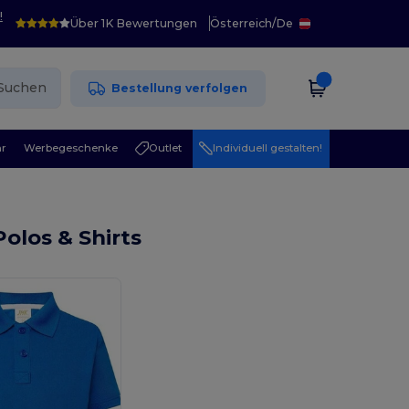
!
Über 1K Bewertungen
Österreich
/
De
Suchen
Bestellung verfolgen
r
Werbegeschenke
Outlet
Individuell gestalten!
olos & Shirts