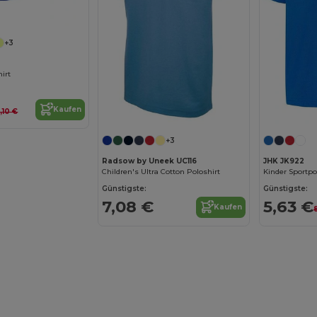
+3
hirt
Kaufen
,10 €
+3
Radsow by Uneek UC116
JHK JK922
Children's Ultra Cotton Poloshirt
Kinder Sportpol
Günstigste:
Günstigste:
7,08 €
5,63 €
Kaufen