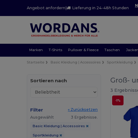
N
Angebot anfordern
|
Lieferung in 24-48h Stunden
Marken
T-Shirts
Pullover & Fleece
Taschen
Jacke
Startseite
Basic Kleidung | Accessoires
Sportkleidung
Groß- u
Sortieren nach
3 Ergebniss
-1%
Filter
« Zurücksetzen
Ausgewählt
3 Ergebnisse.
Basic Kleidung | Accessoires
Sportkleidung