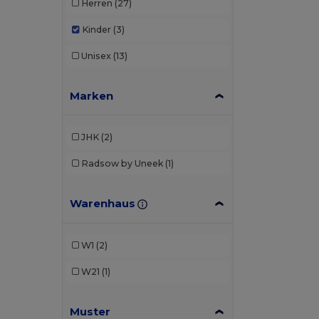
Herren
(27)
Kinder
(3)
Unisex
(13)
Marken
JHK
(2)
Radsow by Uneek
(1)
Warenhaus
W1
(2)
W21
(1)
Muster