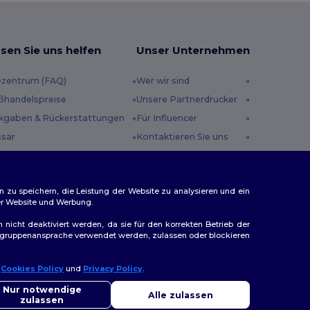
sen Sie uns helfen
Unser Unternehmen
ezentrum (FAQ)
Wer wir sind
ßhandelspreise
Unsere Partnerdrucker
kgaben & Rückerstattungen
Für Influencer
ssar
Kontaktieren Sie uns
sandmethoden
Karrierezentrum
scheincodes
n zu speichern, die Leistung der Website zu analysieren und ein
rer Website und Werbung.
n nicht deaktiviert werden, da sie für den korrekten Betrieb der
Zielgruppenansprache verwendet werden, zulassen oder blockieren
r
Cookies Policy
und
Privacy Policy
.
llo
ap
Sie Fragen oder Bedenken haben, können Sie uns jederzeit
Nur notwendige
Alle zulassen
ktieren. Unser Chatbot ist hier, um Ihnen zu helfen.
zulassen