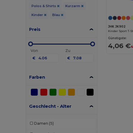
Polos & Shirts
Kurzarm
Kinder
Blau
JHK JK902
Preis
Kinder Sport T-S
Günstigste:
4,06 €
4
Von
Zu
€
€
Farben
Geschlecht - Alter
Damen
(5)