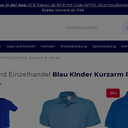
ur in der App:
10 € Rabatt ab 80 € mit Code APP10. Jetzt installieren
Gratis
Versand ab 99€
n
Caps und Mützen
Hemden
Arbeitskleidung
Sportkleidung
Meh
Polos & Shirts
Kurzarm
Kinder
nd Einzelhandel
Blau Kinder Kurzarm P
e.
-35%