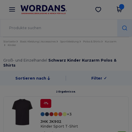
×
Wordans App
App holen
Bessere Preise in der App!
Startseite
Basic Kleidung | Accessoires
Sportkleidung
Polos & Shirts
Kurzarm
Kinder
Groß- und Einzelhandel
Schwarz Kinder Kurzarm Polos &
Shirts
Sortieren nach
Filter
✓
2 Ergebnisse.
-1%
+3
JHK JK902
Kinder Sport T-Shirt