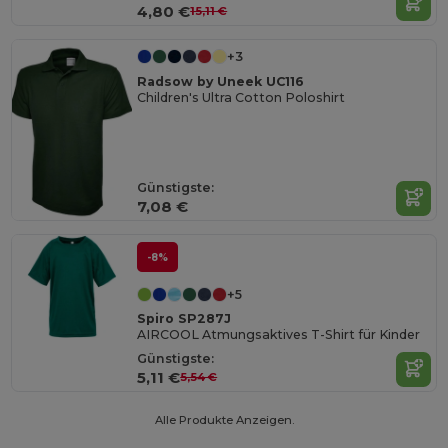
4,80 €
15,11 €
+3
Radsow by Uneek UC116
Children's Ultra Cotton Poloshirt
Günstigste:
7,08 €
-8%
+5
Spiro SP287J
AIRCOOL Atmungsaktives T-Shirt für Kinder
Günstigste:
5,11 €
5,54 €
Alle Produkte Anzeigen.