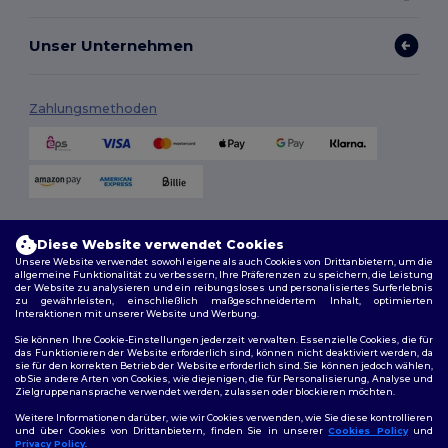
Unser Unternehmen
Zahlungsmethoden
Versandmethoden
Diese Website verwendet Cookies
Unsere Website verwendet sowohl eigene als auch Cookies von Drittanbietern, um die
allgemeine Funktionalität zu verbessern, Ihre Präferenzen zu speichern, die Leistung
der Website zu analysieren und ein reibungsloses und personalisiertes Surferlebnis
zu gewährleisten, einschließlich maßgeschneidertem Inhalt, optimierten
Interaktionen mit unserer Website und Werbung.
Sie können Ihre Cookie-Einstellungen jederzeit verwalten. Essenzielle Cookies, die für
das Funktionieren der Website erforderlich sind, können nicht deaktiviert werden, da
sie für den korrekten Betrieb der Website erforderlich sind. Sie können jedoch wählen,
Folge uns
ob Sie andere Arten von Cookies, wie diejenigen, die für Personalisierung, Analyse und
Zielgruppenansprache verwendet werden, zulassen oder blockieren möchten.
Weitere Informationen darüber, wie wir Cookies verwenden, wie Sie diese kontrollieren
und über Cookies von Drittanbietern, finden Sie in unserer
Cookies Policy
und
Privacy Policy
.