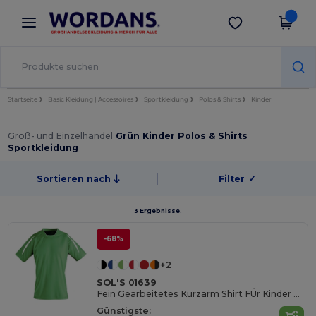
×
Wordans App
App holen
Bessere Preise in der App!
Startseite
Basic Kleidung | Accessoires
Sportkleidung
Polos & Shirts
Kinder
Groß- und Einzelhandel
Grün Kinder Polos & Shirts
Sportkleidung
Sortieren nach
Filter
✓
3 Ergebnisse.
-68%
+2
SOL'S 01639
Fein Gearbeitetes Kurzarm Shirt FÜr Kinder Maracana
Günstigste: