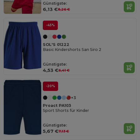
Günstigste:
6,13 €
8,26 €
-45%
SOL'S 01222
Basic Kindershorts San Siro 2
Günstigste:
4,53 €
6,41 €
-20%
+3
Proact PA103
Sport Shorts für Kinder
Günstigste:
5,67 €
7,13 €