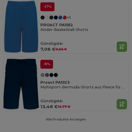
-27%
+1
PROACT PA1052
Kinder-Basketball-Shorts
Günstigste:
7,06 €
9,66 €
-15%
Proact PA1023
Multisport-Bermuda-Shorts aus Fleece für Kinder
Günstigste:
13,46 €
15,77 €
Alle Produkte Anzeigen.