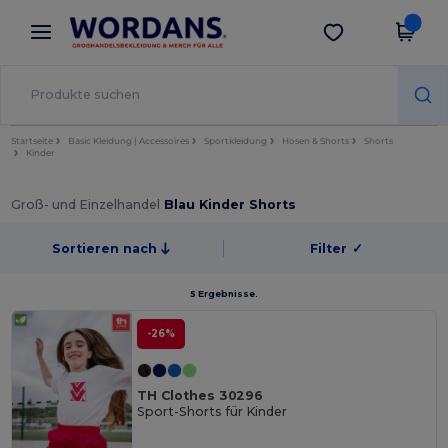
×
Wordans App
App holen
Bessere Preise in der App!
Startseite
Basic Kleidung | Accessoires
Sportkleidung
Hosen & Shorts
Shorts
Kinder
Groß- und Einzelhandel
Blau Kinder Shorts
Sortieren nach
Filter
✓
5 Ergebnisse.
-26%
TH Clothes 30296
Sport-Shorts für Kinder