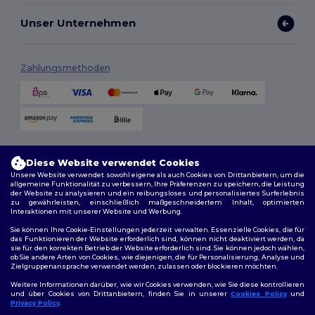
Unser Unternehmen
Zahlungsmethoden
Versandmethoden
Diese Website verwendet Cookies
Unsere Website verwendet sowohl eigene als auch Cookies von Drittanbietern, um die
allgemeine Funktionalität zu verbessern, Ihre Präferenzen zu speichern, die Leistung
der Website zu analysieren und ein reibungsloses und personalisiertes Surferlebnis
zu gewährleisten, einschließlich maßgeschneidertem Inhalt, optimierten
Interaktionen mit unserer Website und Werbung.
Sie können Ihre Cookie-Einstellungen jederzeit verwalten. Essenzielle Cookies, die für
das Funktionieren der Website erforderlich sind, können nicht deaktiviert werden, da
sie für den korrekten Betrieb der Website erforderlich sind. Sie können jedoch wählen,
Folge uns
ob Sie andere Arten von Cookies, wie diejenigen, die für Personalisierung, Analyse und
Zielgruppenansprache verwendet werden, zulassen oder blockieren möchten.
Weitere Informationen darüber, wie wir Cookies verwenden, wie Sie diese kontrollieren
und über Cookies von Drittanbietern, finden Sie in unserer
Cookies Policy
und
Privacy Policy
.
2026. Alle Rechte vorbehalten
👋
Hallo