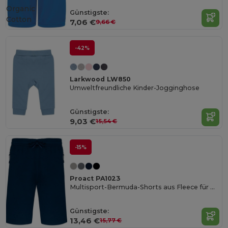
Organic
Günstigste:
Cotton
7,06 €
9,66 €
-42%
Larkwood LW850
Umweltfreundliche Kinder-Jogginghose
Günstigste:
9,03 €
15,54 €
-15%
Proact PA1023
Multisport-Bermuda-Shorts aus Fleece für Kinder
Günstigste:
13,46 €
15,77 €