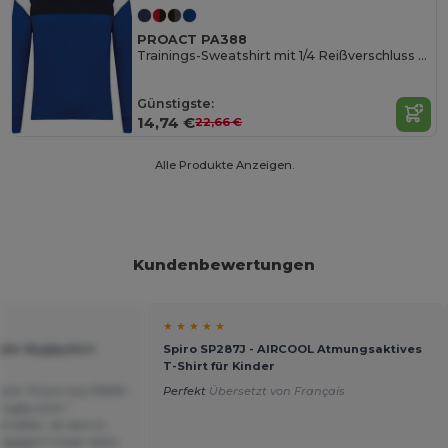
PROACT PA388
Trainings-Sweatshirt mit 1/4 Reißverschluss für Kinder
Günstigste:
14,74 €
22,66 €
Alle Produkte Anzeigen.
Kundenbewertungen
★ ★ ★ ★ ★
nder Rugbyshirt
Spiro SP287J - AIRCOOL Atmungsaktives
T-Shirt für Kinder
eim "Front row FR109 -
Perfekt
Übersetzt von Français
rugby shirt "
Größen. Ist dort in
ngegen? Unser Sohn