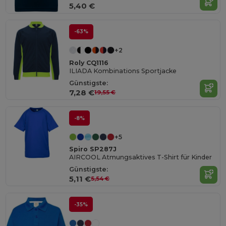
5,40 €
-63%
+2
Roly CQ1116
ILIADA Kombinations Sportjacke
Günstigste:
7,28 €
19,55 €
-8%
+5
Spiro SP287J
AIRCOOL Atmungsaktives T-Shirt für Kinder
Günstigste:
5,11 €
5,54 €
-35%