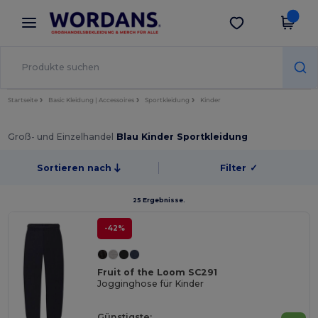
×
Wordans App
App holen
Bessere Preise in der App!
Startseite
Basic Kleidung | Accessoires
Sportkleidung
Kinder
Groß- und Einzelhandel
Blau Kinder Sportkleidung
Sortieren nach
Filter
✓
25 Ergebnisse.
-42%
Fruit of the Loom SC291
Jogginghose für Kinder
Günstigste: