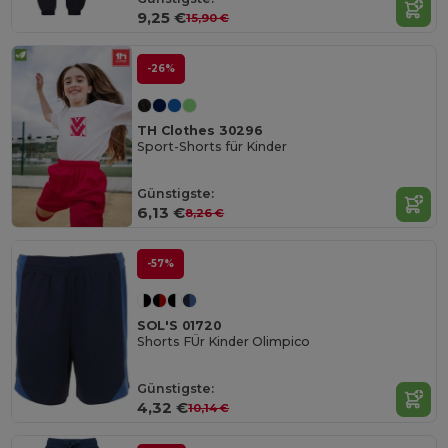
9,25 €
15,90 €
-26%
TH Clothes 30296
Sport-Shorts für Kinder
Günstigste:
6,13 €
8,26 €
-57%
SOL'S 01720
Shorts FÜr Kinder Olimpico
Günstigste:
4,32 €
10,14 €