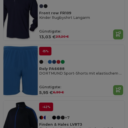
Front row FR109
Kinder Rugbyshirt Langarm
Günstigste:
13,03 €
23,20 €
-15%
Roly PA6688
DORTMUND Sport-Shorts mit elastischem Bund und innenliegendem Kordelzug und Sicherheitsnähten
Günstigste:
5,95 €
6,99 €
-42%
+7
Finden & Hales LV873