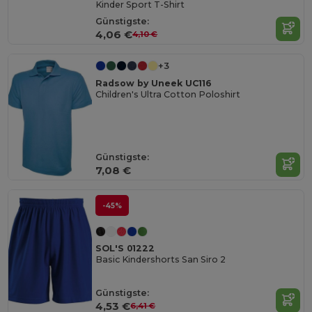
Kinder Sport T-Shirt
Günstigste:
4,06 €
4,10 €
+3
Radsow by Uneek UC116
Children's Ultra Cotton Poloshirt
Günstigste:
7,08 €
-45%
SOL'S 01222
Basic Kindershorts San Siro 2
Günstigste:
4,53 €
6,41 €