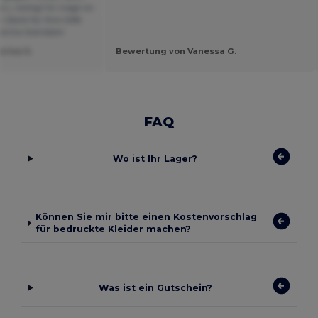
 L richtig? Er trägt im
 Dank für Ihre Hilfe
arina Svendsen
rina S.
Bewertung von Vanessa G.
FAQ
Wo ist Ihr Lager?
Können Sie mir bitte einen Kostenvorschlag
für bedruckte Kleider machen?
Was ist ein Gutschein?