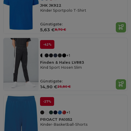
JHK JK922
Kinder Sportpolo T-Shirt
Günstigste:
5,63 €
8,70 €
-42%
+1
Finden & Hales LV883
Kind Sport Hosen Slim
Günstigste:
14,90 €
25,80 €
-27%
+1
PROACT PA1052
Kinder-Basketball-Shorts