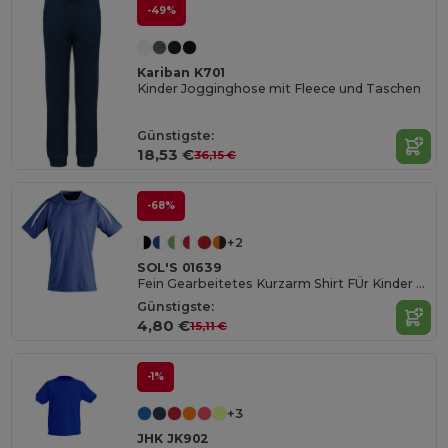
-49%
Kariban K701
Kinder Jogginghose mit Fleece und Taschen
Günstigste:
18,53 €
36,15 €
-68%
+2
SOL'S 01639
Fein Gearbeitetes Kurzarm Shirt FÜr Kinder Maracana
Günstigste:
4,80 €
15,11 €
-1%
+3
JHK JK902