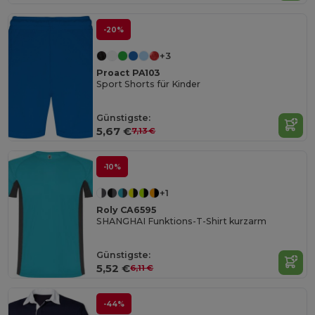
-20%
+3
Proact PA103
Sport Shorts für Kinder
Günstigste:
5,67 €
7,13 €
-10%
+1
Roly CA6595
SHANGHAI Funktions-T-Shirt kurzarm
Günstigste:
5,52 €
6,11 €
-44%