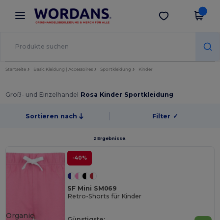
×
Wordans App
App holen
Bessere Preise in der App!
Startseite
Basic Kleidung | Accessoires
Sportkleidung
Kinder
Groß- und Einzelhandel
Rosa Kinder Sportkleidung
Sortieren nach
Filter
✓
2 Ergebnisse.
-40%
SF Mini SM069
Retro-Shorts für Kinder
Organic
Günstigste: