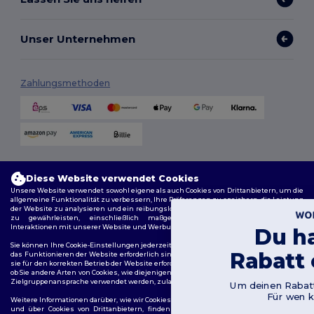
Unser Unternehmen
Zahlungsmethoden
Versandmethoden
Diese Website verwendet Cookies
Unsere Website verwendet sowohl eigene als auch Cookies von Drittanbietern, um die
allgemeine Funktionalität zu verbessern, Ihre Präferenzen zu speichern, die Leistung
der Website zu analysieren und ein reibungsloses und personalisiertes Surferlebnis
zu gewährleisten, einschließlich maßgeschneidertem Inhalt, optimierten
Interaktionen mit unserer Website und Werbung.
Du hast 10€
Sie können Ihre Cookie-Einstellungen jederzeit verwalten. Essenzielle Cookies, die für
Rabatt erhalte
das Funktionieren der Website erforderlich sind, können nicht deaktiviert werden, da
sie für den korrekten Betrieb der Website erforderlich sind. Sie können jedoch wählen,
Folge uns
ob Sie andere Arten von Cookies, wie diejenigen, die für Personalisierung, Analyse und
Zielgruppenansprache verwendet werden, zulassen oder blockieren möchten.
Um deinen Rabatt zu sichern, sag 
Für wen kaufst du ein?
Weitere Informationen darüber, wie wir Cookies verwenden, wie Sie diese kontrollieren
und über Cookies von Drittanbietern, finden Sie in unserer
Cookies Policy
und