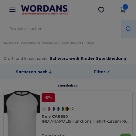
×
Wordans App
App holen
Bessere Preise in der App!
Startseite
Basic Kleidung | Accessoires
Sportkleidung
Kinder
Groß- und Einzelhandel
Schwarz weiß Kinder Sportkleidung
Sortieren nach
Filter
✓
3 Ergebnisse.
-13%
+2
Roly CA6650
INDIANAPOLIS Funktions T-shirt kurzam Rundhals und Raglanärmeln in Kontrastfarbe
Günstigste: