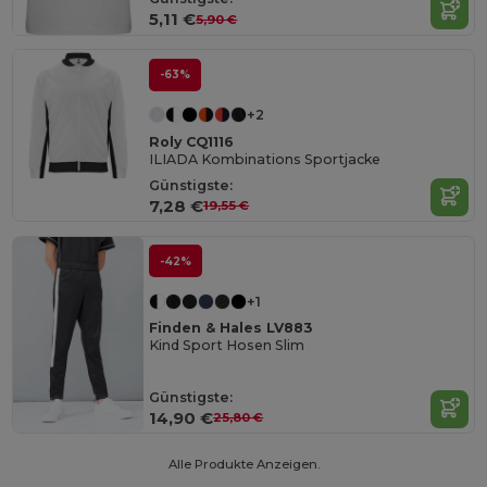
5,11 €
5,90 €
-63%
+2
Roly CQ1116
ILIADA Kombinations Sportjacke
Günstigste:
7,28 €
19,55 €
-42%
+1
Finden & Hales LV883
Kind Sport Hosen Slim
Günstigste:
14,90 €
25,80 €
Alle Produkte Anzeigen.