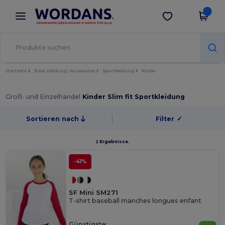
×
Wordans App
App holen
Bessere Preise in der App!
Startseite
Basic Kleidung | Accessoires
Sportkleidung
Kinder
Groß- und Einzelhandel
Kinder Slim fit Sportkleidung
Sortieren nach
Filter
✓
2 Ergebnisse.
-41%
SF Mini SM271
T-shirt baseball manches longues enfant
Günstigste: