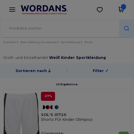
×
Wordans App
App holen
Bessere Preise in der App!
Startseite
Basic Kleidung | Accessoires
Sportkleidung
Kinder
Groß- und Einzelhandel
Weiß Kinder Sportkleidung
Sortieren nach
Filter
✓
20 Ergebnisse.
-57%
SOL'S 01720
Shorts FÜr Kinder Olimpico
Günstigste: