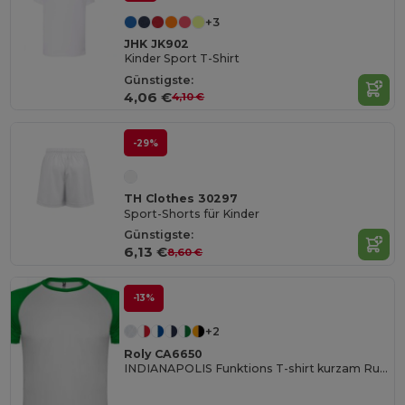
+3
JHK JK902
Kinder Sport T-Shirt
Günstigste:
4,06 €
4,10 €
-29%
TH Clothes 30297
Sport-Shorts für Kinder
Günstigste:
6,13 €
8,60 €
-13%
+2
Roly CA6650
INDIANAPOLIS Funktions T-shirt kurzam Rundhals und Raglanärmeln in Kontrastfarbe