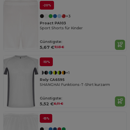
-20%
+3
Proact PA103
Sport Shorts für Kinder
Günstigste:
5,67 €
7,13 €
-10%
+1
Roly CA6595
SHANGHAI Funktions-T-Shirt kurzarm
Günstigste:
5,52 €
6,11 €
-15%