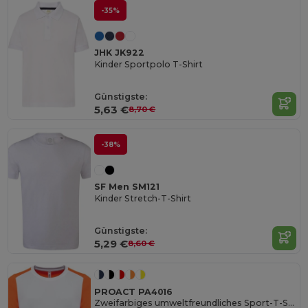
-35%
JHK JK922
Kinder Sportpolo T-Shirt
Günstigste:
5,63 €
8,70 €
-38%
SF Men SM121
Kinder Stretch-T-Shirt
Günstigste:
5,29 €
8,60 €
PROACT PA4016
Zweifarbiges umweltfreundliches Sport-T-Shirt für Kinder