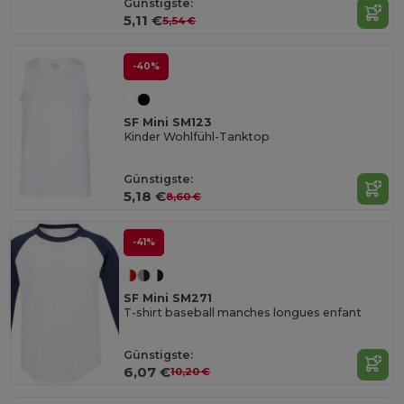
Günstigste:
5,11 €
5,54 €
-40%
SF Mini SM123
Kinder Wohlfühl-Tanktop
Günstigste:
5,18 €
8,60 €
-41%
SF Mini SM271
T-shirt baseball manches longues enfant
Günstigste:
6,07 €
10,20 €