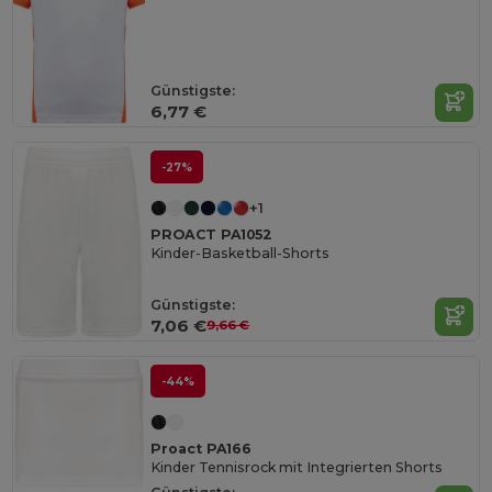
Günstigste:
6,77 €
-27%
+1
PROACT PA1052
Kinder-Basketball-Shorts
Günstigste:
7,06 €
9,66 €
-44%
Proact PA166
Kinder Tennisrock mit Integrierten Shorts