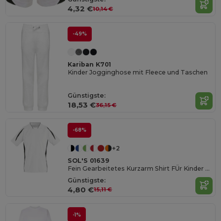
4,32 €
10,14 €
-49%
Kariban K701
Kinder Jogginghose mit Fleece und Taschen
Günstigste:
18,53 €
36,15 €
-68%
+2
SOL'S 01639
Fein Gearbeitetes Kurzarm Shirt FÜr Kinder Maracana
Günstigste:
4,80 €
15,11 €
-1%