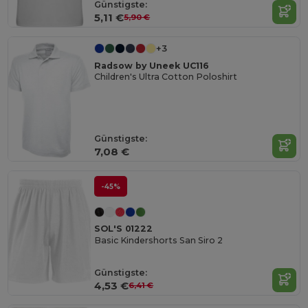
Günstigste:
5,11 €
5,90 €
+3
Radsow by Uneek UC116
Children's Ultra Cotton Poloshirt
Günstigste:
7,08 €
-45%
SOL'S 01222
Basic Kindershorts San Siro 2
Günstigste:
4,53 €
6,41 €