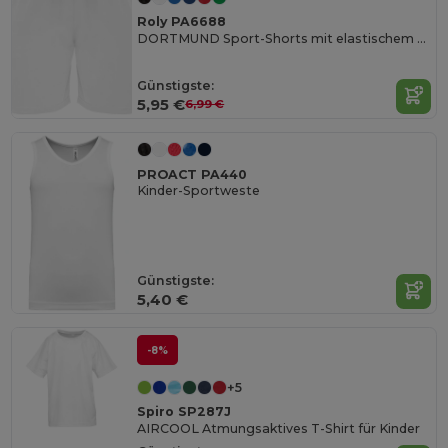
Roly PA6688
DORTMUND Sport-Shorts mit elastischem Bund und innenliegendem Kordelzug und Sicherheitsnähten
Günstigste:
5,95 €
6,99 €
PROACT PA440
Kinder-Sportweste
Günstigste:
5,40 €
-8%
+5
Spiro SP287J
AIRCOOL Atmungsaktives T-Shirt für Kinder