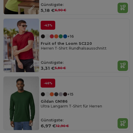
Günstigste:
5,18 €
6,90 €
-43%
+16
Fruit of the Loom SC220
Herren T-Shirt Rundhalsausschnitt
Günstigste:
3,31 €
5,80 €
-46%
+15
Gildan GN186
Ultra Langarm T-Shirt für Herren
Günstigste:
6,97 €
12,90 €