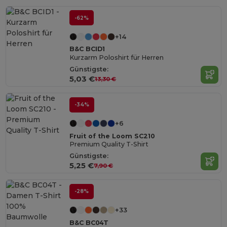
-62%
+14
B&C BCID1
Kurzarm Poloshirt für Herren
Günstigste:
5,03 €
13,30 €
-34%
+6
Fruit of the Loom SC210
Premium Quality T-Shirt
Günstigste:
5,25 €
7,90 €
-28%
+33
B&C BC04T