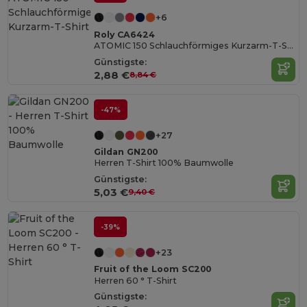
+6
Roly CA6424
ATOMIC 150 Schlauchförmiges Kurzarm-T-Shirt
Günstigste:
2,88 €
8,84 €
-47%
+27
Gildan GN200
Herren T-Shirt 100% Baumwolle
Günstigste:
5,03 €
9,40 €
-39%
+23
Fruit of the Loom SC200
Herren 60 ° T-Shirt
Günstigste: