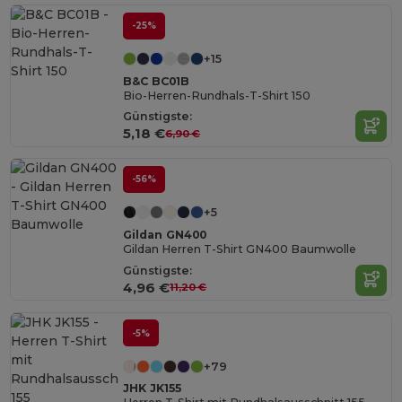
-25%
+15
B&C BC01B
Bio-Herren-Rundhals-T-Shirt 150
Günstigste:
5,18 €
6,90 €
-56%
+5
Gildan GN400
Gildan Herren T-Shirt GN400 Baumwolle
Günstigste:
4,96 €
11,20 €
-5%
+79
JHK JK155