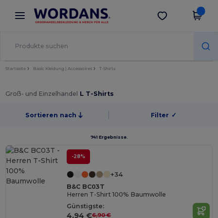
×
Wordans App
App holen
Bessere Preise in der App!
Startseite
Basic Kleidung | Accessoires
T-Shirts
Groß- und Einzelhandel
L T-Shirts
Sortieren nach
Filter
✓
741 Ergebnisse.
-28%
+34
B&C BC03T
Herren T-Shirt 100% Baumwolle
Günstigste:
4,94 €
6,90 €