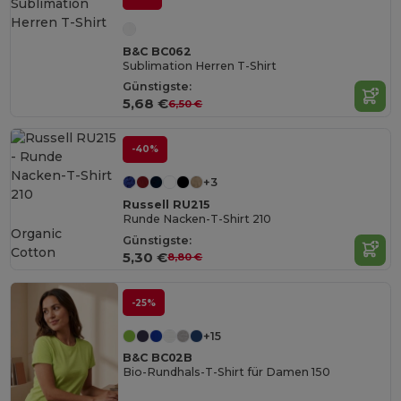
B&C BC062
Sublimation Herren T-Shirt
Günstigste:
5,68 €
6,50 €
-40%
+3
Russell RU215
Runde Nacken-T-Shirt 210
Organic
Günstigste:
Cotton
5,30 €
8,80 €
-25%
+15
B&C BC02B
Bio-Rundhals-T-Shirt für Damen 150