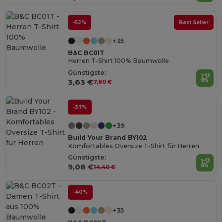
-52%
Best Seller
+35
B&C BC01T
Herren T-Shirt 100% Baumwolle
Günstigste:
3,63 €
7,60 €
-37%
+39
Build Your Brand BY102
Komfortables Oversize T-Shirt für Herren
Günstigste:
9,08 €
14,40 €
-40%
+35