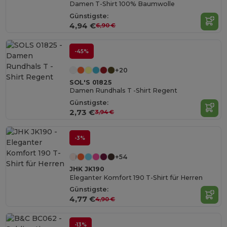
Damen T-Shirt 100% Baumwolle
Günstigste:
4,94 €
6,90 €
-45%
+20
SOL'S 01825
Damen Rundhals T -Shirt Regent
Günstigste:
2,73 €
3,94 €
-3%
+54
JHK JK190
Eleganter Komfort 190 T-Shirt für Herren
Günstigste:
4,77 €
4,90 €
-13%