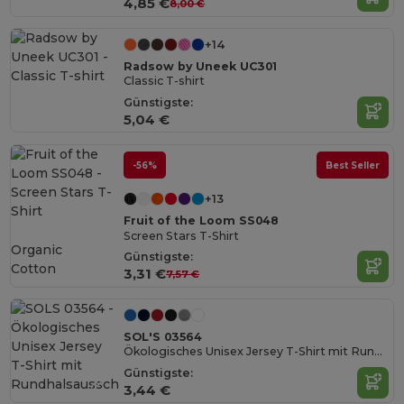
4,85 €
8,00 €
+14
Radsow by Uneek UC301
Classic T-shirt
Günstigste:
5,04 €
-56%
Best Seller
+13
Fruit of the Loom SS048
Screen Stars T-Shirt
Organic
Günstigste:
Cotton
3,31 €
7,57 €
SOL'S 03564
Ökologisches Unisex Jersey T-Shirt mit Rundhalsausschnitt
Günstigste:
3,44 €