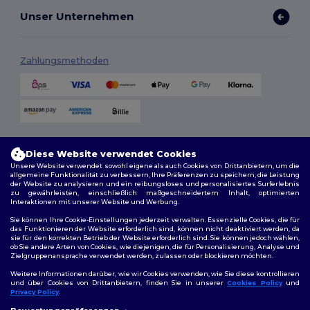
Unser Unternehmen
Zahlungsmethoden
Versandmethoden
Diese Website verwendet Cookies
Unsere Website verwendet sowohl eigene als auch Cookies von Drittanbietern, um die
allgemeine Funktionalität zu verbessern, Ihre Präferenzen zu speichern, die Leistung
der Website zu analysieren und ein reibungsloses und personalisiertes Surferlebnis
zu gewährleisten, einschließlich maßgeschneidertem Inhalt, optimierten
Interaktionen mit unserer Website und Werbung.
Sie können Ihre Cookie-Einstellungen jederzeit verwalten. Essenzielle Cookies, die für
das Funktionieren der Website erforderlich sind, können nicht deaktiviert werden, da
sie für den korrekten Betrieb der Website erforderlich sind. Sie können jedoch wählen,
Folge uns
ob Sie andere Arten von Cookies, wie diejenigen, die für Personalisierung, Analyse und
Zielgruppenansprache verwendet werden, zulassen oder blockieren möchten.
Weitere Informationen darüber, wie wir Cookies verwenden, wie Sie diese kontrollieren
und über Cookies von Drittanbietern, finden Sie in unserer
Cookies Policy
und
Privacy Policy
.
2026. Alle Rechte vorbehalten
👋
Hallo