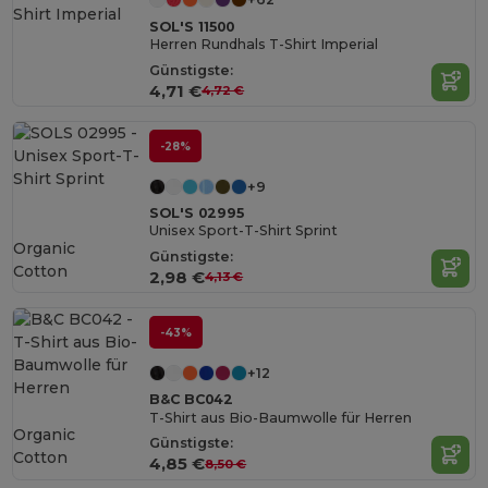
SOL'S 11500
Herren Rundhals T-Shirt Imperial
Günstigste:
4,71 €
4,72 €
-28%
+9
SOL'S 02995
Unisex Sport-T-Shirt Sprint
Organic
Günstigste:
Cotton
2,98 €
4,13 €
-43%
+12
B&C BC042
T-Shirt aus Bio-Baumwolle für Herren
Organic
Günstigste:
Cotton
4,85 €
8,50 €