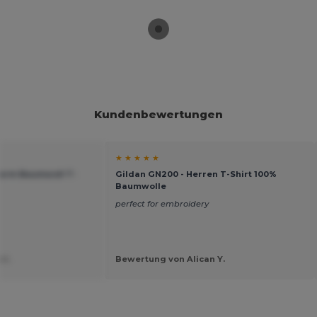
Kundenbewertungen
★ ★ ★ ★ ★
zarm Baumwoll T-
Gildan GN200 - Herren T-Shirt 100%
Baumwolle
perfect for embroidery
 I.
Bewertung von Alican Y.