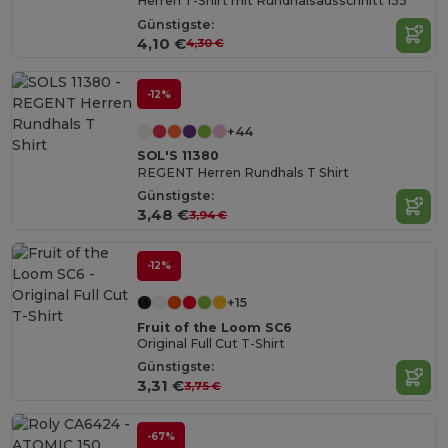
Herren T-Shirt mit Rundhalsausschnitt 155
Günstigste:
4,10 €
4,30 €
-12%
+44
SOL'S 11380
REGENT Herren Rundhals T Shirt
Günstigste:
3,48 €
3,94 €
-12%
+15
Fruit of the Loom SC6
Original Full Cut T-Shirt
Günstigste:
3,31 €
3,75 €
-67%