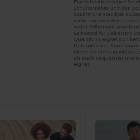
Flachstrickbündchen für ei
t
Schulternähte und der D
zusätzliche Stabilität, so
mehrmaligem Waschen seine
in der Seitennaht angebracht
Leinwand für
Siebdruck
und
Qualität. Es eignet sich h
Unternehmen, Sportteams 
bietet ein atmungsaktives, 
als auch bequem ist und si
eignet.