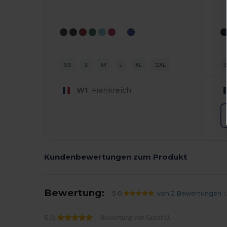
XS
S
M
L
XL
2XL
W1
Frankreich
Kundenbewertungen zum Produkt
Bewertung:
5.0
von 2 Bewertungen
1
5.0
Bewertung von Guest U.