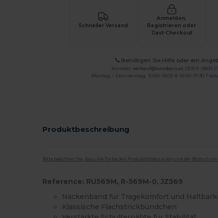
Anmelden,
Schneller Versand
Registrieren oder
Gast-Checkout
Benötigen Sie Hilfe oder ein Ange
Kontakt
verkauf@wordans.at
ODER
0800 0
Montag – Donnerstag: 10:00–13:00 & 14:00–17:30 Freit
Produktbeschreibung
Bitte beachten Sie, dass die Farbe des Produktbildes aufgrund der Bildschir
Reference: RU569M, R-569M-0, JZ569
Nackenband für Tragekomfort und Haltbark
Klassische Flachstrickbündchen
Verstärkte Schulternähte für Stabilität