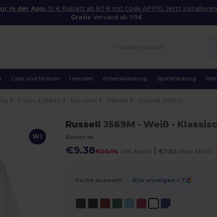
ur in der App:
10 € Rabatt ab 80 € mit Code APP10. Jetzt installieren
Gratis
Versand ab 99€
n
Caps und Mützen
Hemden
Arbeitskleidung
Sportkleidung
Meh
ung
Polos & Shirts
Kurzarm
Herren
Russell J569M
Russell
J569M
- Weiß
- Klassis
W1
Bereits ab
€9.38
|
€20.74
inkl. MwSt
€7.82
ohne MwSt
Farbe auswahl:
Alle anzeigen
+ 7