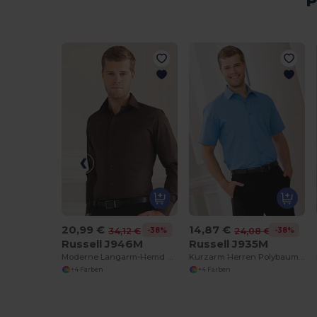
P
20,99 €
14,87 €
-38%
-38%
34,12 €
24,08 €
Russell J946M
Russell J935M
Moderne Langarm-Hemd mit Komfortstretch
Kurzarm Herren Polybaumwolle Popelinehemd
+4 Farben
+4 Farben