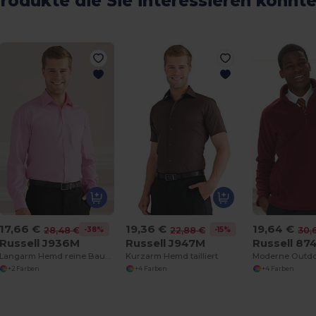
rodukte die Sie interessieren könnt
17,66 €
19,36 €
19,64 €
-38%
-15%
28,48 €
22,88 €
30,
Russell J936M
Russell J947M
Russell 8
Langarm Hemd reine Baumwolle Popeline
Kurzarm Hemd tailliert
+2 Farben
+4 Farben
+4 Farben