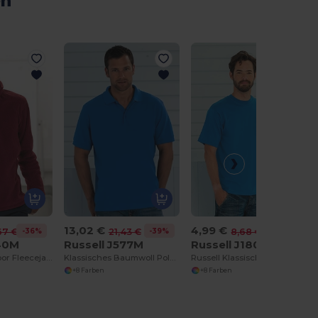
en
13,02 €
4,99 €
-36%
-39%
-43%
67 €
21,43 €
8,68 €
740M
Russell J577M
Russell J180M
Moderne Outdoor Fleecejacke mit 1/4 Reißverschluss
Klassisches Baumwoll Poloshirt
Russell Klassisches Baumwoll-T-Shirt mit Verstärkung
+8 Farben
+8 Farben