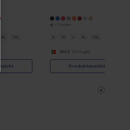
+3 Farben
XL
2XL
S
M
L
XL
2XL
W45
Portugal
nsicht
Produktansicht