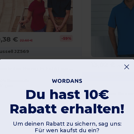
9,38 €
-59%
22,60 €
ussell JZ569
13,02 €
21,43 €
Klassisches Herren Poloshirt aus Baumwolle
Russell J577M
00% Baumwolle
00 gsm
Du hast 10€
Klassisches Baumwo
Rabatt erhalten!
100% Baumwolle
215 gsm
Um deinen Rabatt zu sichern, sag uns:
Für wen kaufst du ein?