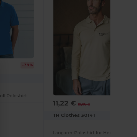
-39%
ll Poloshirt
11,22 €
-41%
19,08 €
TH Clothes 30141
Langarm-Poloshirt für Herren aus kardierter Baumwolle