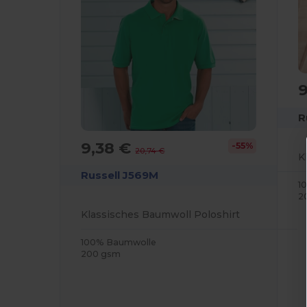
R
9,38 €
-55%
20,74 €
Russell J569M
1
2
Klassisches Baumwoll Poloshirt
100% Baumwolle
200 gsm