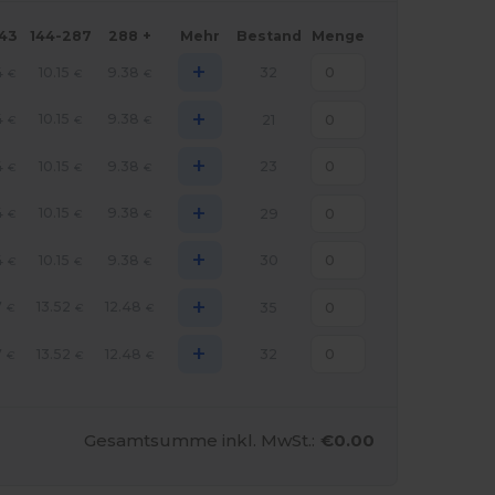
143
144-287
288 +
Mehr
Bestand
Menge
+
4
10.15
9.38
32
€
€
€
+
4
10.15
9.38
21
€
€
€
+
4
10.15
9.38
23
€
€
€
+
4
10.15
9.38
29
€
€
€
+
4
10.15
9.38
30
€
€
€
+
7
13.52
12.48
35
€
€
€
+
7
13.52
12.48
32
€
€
€
Gesamtsumme inkl. MwSt.:
€0.00