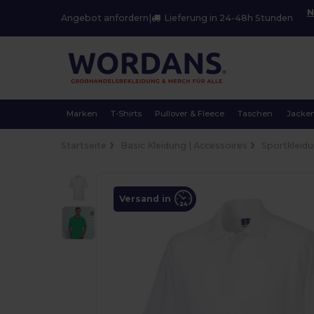
N
Angebot anfordern
|
Lieferung in 24-48h Stunden
Marken
T-Shirts
Pullover & Fleece
Taschen
Jacke
Startseite
Basic Kleidung | Accessoires
Sportkleid
Versand in