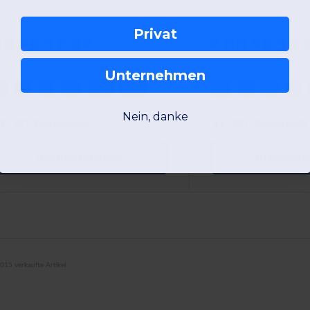
Privat
Unternehmen
S
M
L
XL
2XL
3XL
XS
S
M
L
Nein, danke
W1
Frankreich
W1
Frankreich
Produktansicht
Produkta
015 verkaufte Artikel