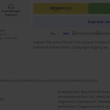
Zuverlässiger
Support
Express-A
bot?
18 026
ag: 10:00–14:00
Haben Sie eine Firma? Um unsere Preise o
Steuernummer beim Zahlungsvorgang an.
mkalibrierung möglicherweise nicht genau der tatsächlichen Produktfarbe entspricht.
Klassisches Baumwoll-Piqu
professionellen Stil, ideal
eit
täglichen Gebrauch. Dieses
erhöhten Tragekomfort und