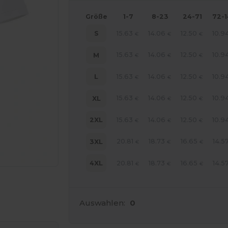
Größe
1-7
8-23
24-71
72-
15.63
14.06
12.50
10.9
S
€
€
€
15.63
14.06
12.50
10.9
M
€
€
€
15.63
14.06
12.50
10.9
L
€
€
€
15.63
14.06
12.50
10.9
XL
€
€
€
15.63
14.06
12.50
10.9
2XL
€
€
€
20.81
18.73
16.65
14.5
3XL
€
€
€
20.81
18.73
16.65
14.5
4XL
€
€
€
r Ihre Produkte an
Auswahlen:
0