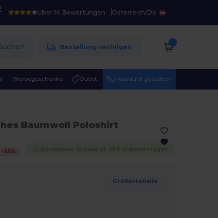
!
Über 1K Bewertungen
Österreich
/
De
Suchen
Bestellung verfolgen
r
Werbegeschenke
Outlet
Individuell gestalten!
ches Baumwoll Poloshirt
Kostenloser Versand ab 99 € in diesem Lager!
-
55
%
Größentabelle