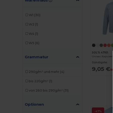
Warenhaus
JHK
(1)
Kariban
(6)
W1
(30)
Neutral
(3)
W2
(1)
Roly
(1)
W4
(1)
SOL'S
(1)
W5
(6)
SOL'S 47101
Grammatur
Unisex Kapuzen
Günstigste:
9,05 €
19
290g/m² und mehr
(4)
bis 220g/m²
(1)
von 260 bis 290g/m²
(31)
Optionen
-47%