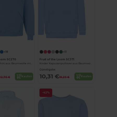
Jetzt konfigurieren!
Jetzt konfigurieren!
+18
+11
 Loom SC270
Fruit of the Loom SC371
Herren-Sweatshirt aus Baumwolle mit Kapuze
Kinder Kapuzenpullover aus Baumwollmischung
Günstigste:
10,31 €
Kaufen
Kaufen
22,70 €
19,20 €
-42%