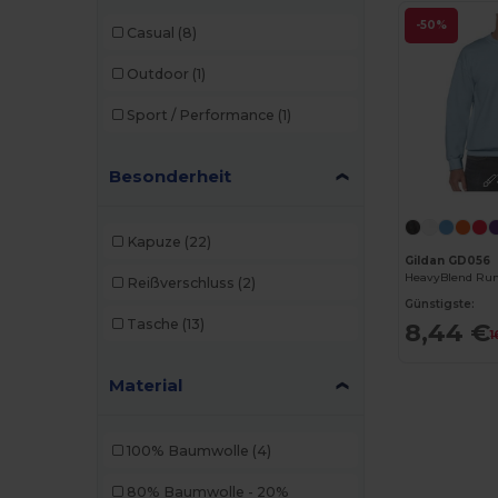
-50%
Casual
(8)
Outdoor
(1)
Sport / Performance
(1)
Besonderheit
Kapuze
(22)
Gildan GD056
Reißverschluss
(2)
Günstigste:
Tasche
(13)
8,44 €
1
Material
100% Baumwolle
(4)
80% Baumwolle - 20%