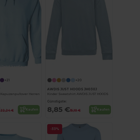
Jetzt konfigurieren!
Jetzt konfigurieren!
+21
+20
7
AWDIS JUST HOODS JH030J
Kapuzenpullover Herren
Kinder Sweatshirt AWDIS JUST HOODS
Günstigste:
€
8,85 €
Kaufen
Kaufen
22,24 €
15,10 €
-33%