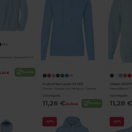
Jetzt konfigurieren!
+22
Heavy Blend™ Crewneck Sweatshirt Herren
Jetzt konfigurieren!
Kaufen
6,05 €
+9
Fruit of the Loom SC269
Gildan GD05
Frauen Hoodie mit Känguru-Tasche
HeavyBlend ™ 
Günstigste:
Günstigste:
11,26 €
11,28 
Kaufen
22,70 €
-43%
-43%