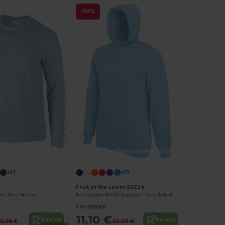
-50%
Jetzt konfigurieren!
Jetzt konfigurieren!
+12
+13
Fruit of the Loom SS224
t Ultra Herren
Klassische 80/20 Kapuzen Sweatshirt Hoddie Herren
Günstigste:
11,10 €
Kaufen
Kaufen
12,56 €
22,00 €
Organic