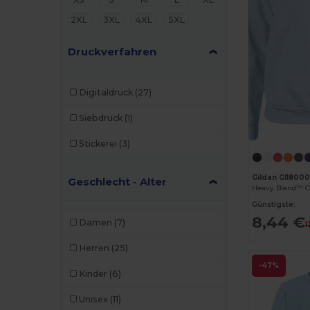
2XL
3XL
4XL
5XL
Druckverfahren
Digitaldruck
(27)
Siebdruck
(1)
Stickerei
(3)
Gildan GI1800
Geschlecht - Alter
Günstigste:
8,44 €
Damen
(7)
1
Herren
(25)
-47%
Kinder
(6)
Unisex
(11)