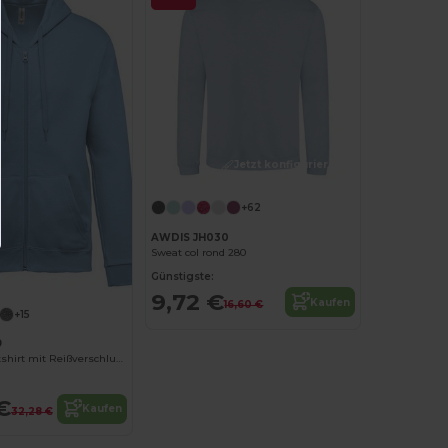
Jetzt konfigurieren!
+62
AWDIS JH030
Sweat col rond 280
Günstigste:
9,72 €
Kaufen
16,60 €
+15
9
Kapuzensweatshirt mit Reißverschluss
€
Kaufen
32,28 €