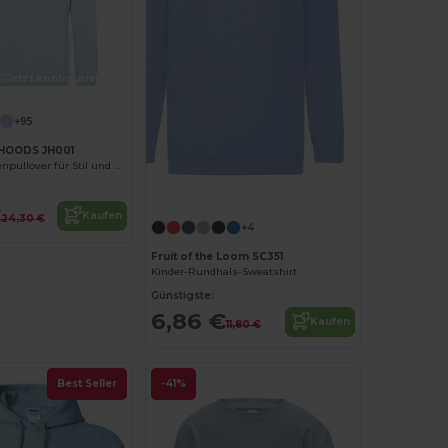
Jetzt konfigurieren!
+95
HOODS JH001
Unisex Kapuzenpullover für Stil und Komfort
Jetzt konfigurieren!
€
Kaufen
24,30 €
+4
Fruit of the Loom SC351
Kinder-Rundhals-Sweatshirt
Günstigste:
6,86 €
Kaufen
11,80 €
Best Seller
-41%