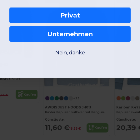
Privat
Unternehmen
Jetzt konfigurieren!
Nein, danke
+32
HOODS JH030
dhals-Uni 280
Jetzt konfigurieren!
Kaufen
,35 €
+33
AWDIS JUST HOODS JH01J
Kariban K47
Kinder Kapuzenpullover mit Kängurutasche
Günstigste:
Günstigste:
11,60 €
20,39 
Kaufen
18,35 €