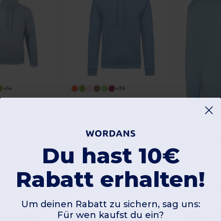
Jetzt konfigurieren!
+14
+39
Kariban K476
-Sweatshirt Snake
Herren Kapuzensweatshirt
Günstigste:
13,87 €
Kaufen
Kaufen
,10 €
24,20 €
Du hast 10€
JHK JK290
Vielseitiger U
Rabatt erhalten!
Günstigste:
9,90 €
Um deinen Rabatt zu sichern, sag uns:
Für wen kaufst du ein?
-37%
-37%