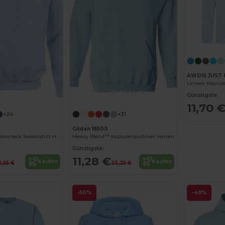
AWDIS JUST 
Jetzt konfigurieren!
Jetzt konfigurieren!
Günstigste:
11,70 
+24
+31
0
Gildan 18500
Heavy Blend™ Crewneck Sweatshirt Herren
Heavy Blend™ Kapuzenpullover Herren
Günstigste:
11,28 €
Kaufen
Kaufen
3,55 €
23,25 €
-50%
-49%