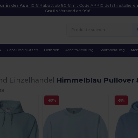
ur in der App:
10 € Rabatt ab 80 € mit Code APP10. Jetzt installieren
Gratis
Versand ab 99€
n
Caps und Mützen
Hemden
Arbeitskleidung
Sportkleidung
Meh
nd Einzelhandel
Himmelblau Pullover 
se.
-63%
-51%