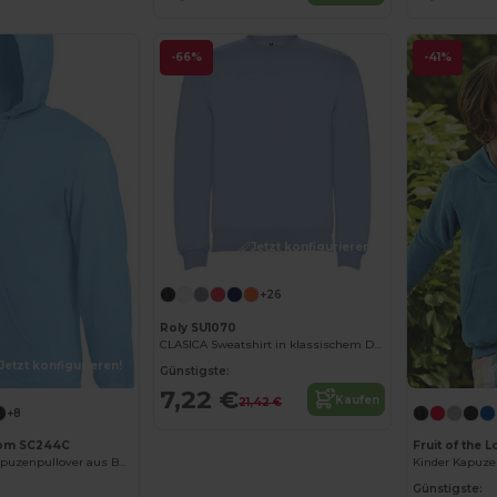
-66%
-41%
Jetzt konfigurieren!
+26
Roly SU1070
CLASICA Sweatshirt in klassischem Design
Jetzt konfigurieren!
Günstigste:
7,22 €
Kaufen
21,42 €
+8
Loom SC244C
Fruit of the
Komfortabler Kapuzenpullover aus Belcoro® Garn
Günstigste: