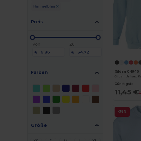
Himmelblau
Preis
Von
Zu
€
€
Farben
Gildan GN940
Günstigste:
11,45 €
3
-38%
Größe
XS
S
M
L
XL