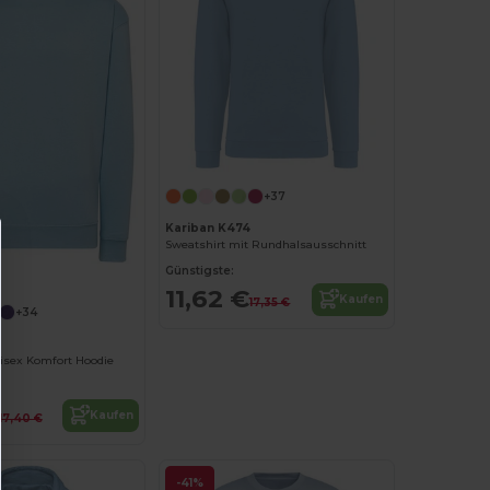
+37
Kariban K474
Sweatshirt mit Rundhalsausschnitt
Günstigste:
11,62 €
Kaufen
17,35 €
+34
nisex Komfort Hoodie
Kaufen
17,40 €
-41%