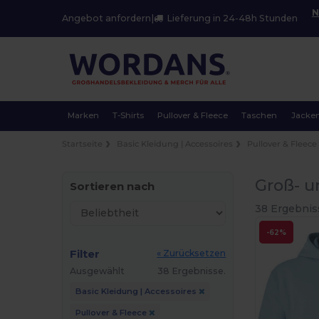
N
Angebot anfordern
|
Lieferung in 24-48h Stunden
Marken
T-Shirts
Pullover & Fleece
Taschen
Jacke
Startseite
Basic Kleidung | Accessoires
Pullover & Fleece
Groß- u
Sortieren nach
38 Ergebnis
-62%
Filter
« Zurücksetzen
Ausgewählt
38 Ergebnisse.
Basic Kleidung | Accessoires
Pullover & Fleece