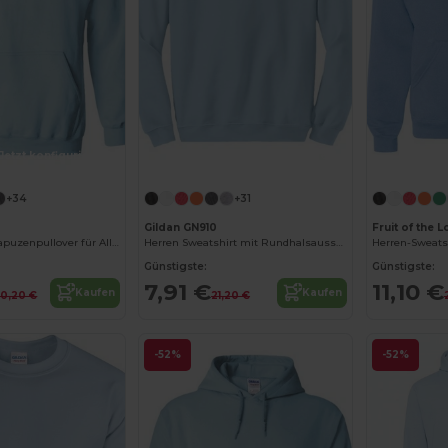
Jetzt konfigurieren!
Jetzt konfigurieren!
+34
+31
Gildan GN910
Fruit of the
Gildan Unisex Kapuzenpullover für Alltag
Herren Sweatshirt mit Rundhalsausschnitt
Günstigste:
Günstigste:
7,91 €
11,10 €
Kaufen
Kaufen
0,20 €
21,20 €
-52%
-52%