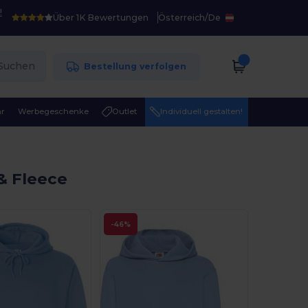
!
Über 1K Bewertungen
Österreich
/
De
Suchen
Bestellung verfolgen
r
Werbegeschenke
Outlet
Individuell gestalten!
& Fleece
-46%