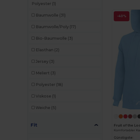
Polyester
(1)
Baumwolle
(31)
-40%
Baumwolle/Poly
(17)
Bio-Baumwolle
(3)
Elasthan
(2)
Jersey
(3)
Meliert
(3)
Polyester
(18)
Viskose
(1)
Weiche
(5)
Fit
Fruit of the 
Günstigste: