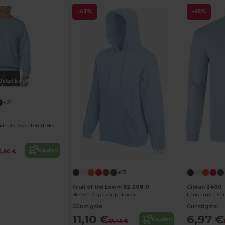
-43%
-45%
Jetzt konfigurieren!
+21
HeavyBlend Rundhals-Sweatshirt Herren
Kaufen
Jetzt konfigurieren!
6,80 €
+13
Fruit of the Loom 62-208-0
Gildan 2400
Herren Kapuzenpullover
Langarm T-Shir
Günstigste:
Günstigste:
11,10 €
6,97 €
Kaufen
19,46 €