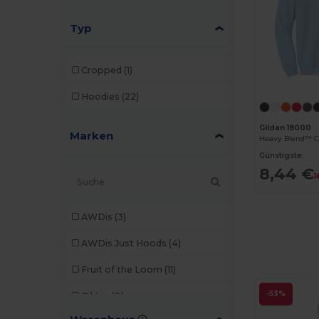
Typ
Cropped
(1)
Hoodies
(22)
Gildan 18000
Marken
Günstigste:
8,44 €
1
AWDis
(3)
AWDis Just Hoods
(4)
Fruit of the Loom
(11)
-53%
Gildan
(8)