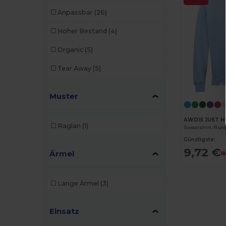
Anpassbar
(26)
Hoher Bestand
(4)
Organic
(5)
Tear Away
(5)
Muster
AWDIS JUST 
Raglan
(1)
Sweatshirt-Run
Günstigste:
9,72 €
Ärmel
18
Lange Ärmel
(3)
Einsatz