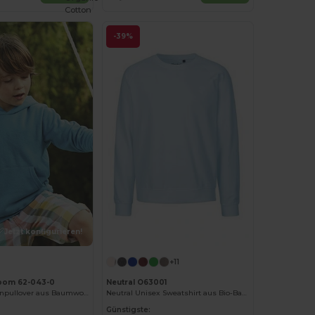
Cotton
-39%
Jetzt konfigurieren!
Jetzt konfigurieren!
+11
 Loom 62-043-0
Neutral O63001
Kinder Kapuzenpullover aus Baumwollmischung
Neutral Unisex Sweatshirt aus Bio-Baumwolle
Günstigste: