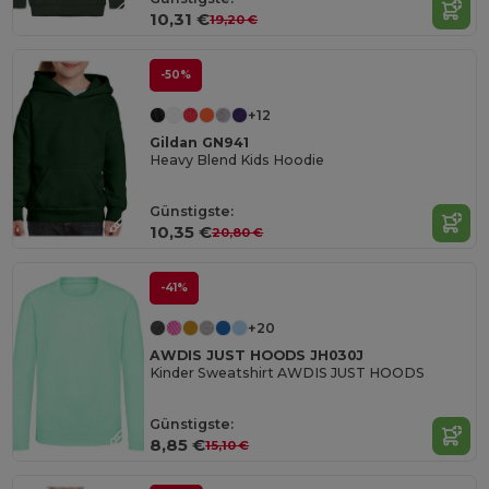
10,31 €
19,20 €
-50%
+12
Gildan GN941
Heavy Blend Kids Hoodie
Günstigste:
10,35 €
20,80 €
-41%
+20
AWDIS JUST HOODS JH030J
Kinder Sweatshirt AWDIS JUST HOODS
Günstigste:
8,85 €
15,10 €