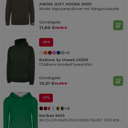
AWDIS JUST HOODS JH01J
Kinder Kapuzenpullover mit Kängurutasche
Günstigste:
11,60 €
18,35 €
-30%
+6
Radsow by Uneek UC503
Childrens Hooded Sweatshirt
Günstigste:
10,51 €
14,98 €
-37%
+8
Kariban K453
BICOLOR KAPUZEN SWEATSHIRT FÜR KINDER