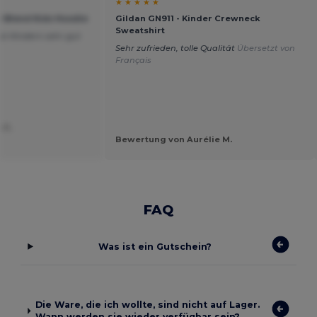
★ ★ ★ ★ ★
y Blend Kids Hoodie
Gildan GN911 - Kinder Crewneck
Sweatshirt
st Kindern sehr gut
Sehr zufrieden, tolle Qualität
Übersetzt von
Français
 C.
Bewertung von Aurélie M.
FAQ
Was ist ein Gutschein?
Die Ware, die ich wollte, sind nicht auf Lager.
Wann werden sie wieder verfügbar sein?