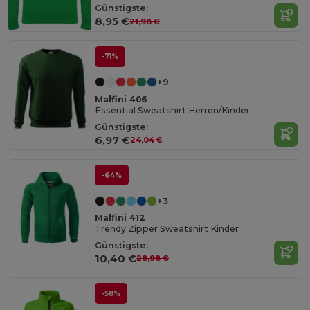
Günstigste:
8,95 €
21,98 €
-71%
+9
Malfini 406
Essential Sweatshirt Herren/Kinder
Günstigste:
6,97 €
24,04 €
-64%
+3
Malfini 412
Trendy Zipper Sweatshirt Kinder
Günstigste:
10,40 €
28,98 €
-58%