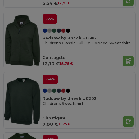
5,54 €
12,91 €
-35%
Radsow by Uneek UC506
Childrens Classic Full Zip Hooded Sweatshirt
Günstigste:
12,10 €
18,75 €
-34%
Radsow by Uneek UC202
Childrens Sweatshirt
Günstigste:
7,80 €
11,75 €