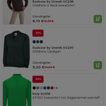
Radsow by Uneek UC206
Childrens V Neck Sweatshirt
Günstigste:
8,19 €
12,53 €
-35%
Radsow by Uneek UC207
Childrens Cardigan
Günstigste:
9,20 €
14,20 €
-59%
+6
Roly SU1115
EPIRO Sweatshirt mit Raglanärmel und Half-Zip1