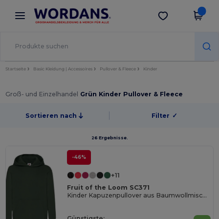
×
Wordans App
App holen
Bessere Preise in der App!
Startseite
Basic Kleidung | Accessoires
Pullover & Fleece
Kinder
Groß- und Einzelhandel
Grün Kinder Pullover & Fleece
Sortieren nach
Filter
✓
26 Ergebnisse.
-46%
+11
Fruit of the Loom SC371
Kinder Kapuzenpullover aus Baumwollmischung
Günstigste: