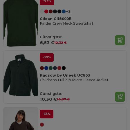
-47%
+3
Gildan GI18000B
Kinder Crew Neck Sweatshirt
Günstigste:
6,53 €
12,32 €
-39%
Radsow by Uneek UC603
Childrens Full Zip Micro Fleece Jacket
Günstigste:
10,30 €
16,97 €
-35%