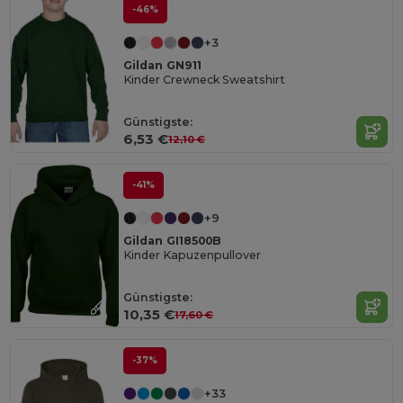
-46%
+3
Gildan GN911
Kinder Crewneck Sweatshirt
Günstigste:
6,53 €
12,10 €
-41%
+9
Gildan GI18500B
Kinder Kapuzenpullover
Günstigste:
10,35 €
17,60 €
-37%
+33