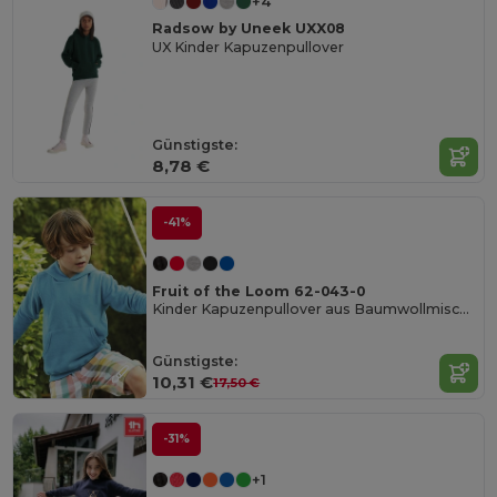
+4
Radsow by Uneek UXX08
UX Kinder Kapuzenpullover
Günstigste:
8,78 €
-41%
Fruit of the Loom 62-043-0
Kinder Kapuzenpullover aus Baumwollmischung
Günstigste:
10,31 €
17,50 €
-31%
+1