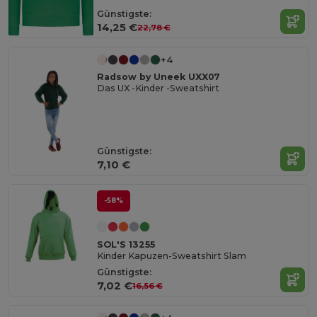
Günstigste:
14,25 €
22,78 €
+4
Radsow by Uneek UXX07
Das UX -Kinder -Sweatshirt
Günstigste:
7,10 €
-58%
SOL'S 13255
Kinder Kapuzen-Sweatshirt Slam
Günstigste:
7,02 €
16,56 €