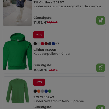
TH Clothes 30287
Kindersweatshirt aus recycelter Baumwolle und Polyester
Günstigste:
11,62 €
16,94 €
-41%
+7
Gildan 18500B
Kapuzenpullover Kinder
Günstigste:
10,35 €
17,60 €
-57%
SOL'S 13249
Kinder Sweatshirt New Supreme
Günstigste: