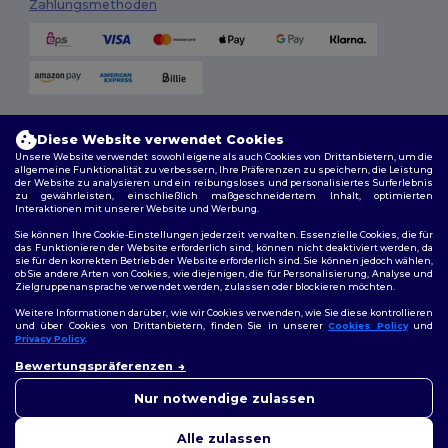
Zahlungsmethoden
Versandmethoden
Diese Website verwendet Cookies
Unsere Website verwendet sowohl eigene als auch Cookies von Drittanbietern, um die
allgemeine Funktionalität zu verbessern, Ihre Präferenzen zu speichern, die Leistung
der Website zu analysieren und ein reibungsloses und personalisiertes Surferlebnis
zu gewährleisten, einschließlich maßgeschneidertem Inhalt, optimierten
Interaktionen mit unserer Website und Werbung.
Sie können Ihre Cookie-Einstellungen jederzeit verwalten. Essenzielle Cookies, die für
das Funktionieren der Website erforderlich sind, können nicht deaktiviert werden, da
sie für den korrekten Betrieb der Website erforderlich sind. Sie können jedoch wählen,
Folge uns
ob Sie andere Arten von Cookies, wie diejenigen, die für Personalisierung, Analyse und
Zielgruppenansprache verwendet werden, zulassen oder blockieren möchten.
Weitere Informationen darüber, wie wir Cookies verwenden, wie Sie diese kontrollieren
und über Cookies von Drittanbietern, finden Sie in unserer
Cookies Policy
und
Privacy Policy
.
2026. Alle Rechte vorbehalten
👋
Hallo
Bewertungspräferenzen
Allgemeine Geschäftsbedingungen
|
Personalisierungsrichtlinien
|
Wenn Sie Fragen oder
Datenschutzbestimmungen
|
Cookie-Richtlinie
|
Site Map
Bedenken haben, können Sie
Nur notwendige zulassen
uns jederzeit kontaktieren.
Unser Chatbot ist hier, um
Alle zulassen
Ihnen zu helfen.