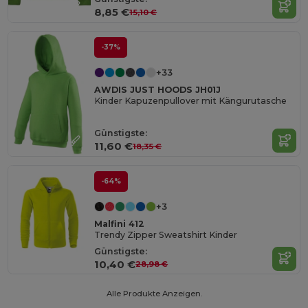
8,85 €
15,10 €
-37%
+33
AWDIS JUST HOODS JH01J
Kinder Kapuzenpullover mit Kängurutasche
Günstigste:
11,60 €
18,35 €
-64%
+3
Malfini 412
Trendy Zipper Sweatshirt Kinder
Günstigste:
10,40 €
28,98 €
Alle Produkte Anzeigen.