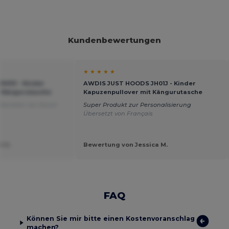
Kundenbewertungen
★ ★ ★ ★ ★
H01J - Kinder
AWDIS JUST HOODS JH01J - Kinder
t Kängurutasche
Kapuzenpullover mit Kängurutasche
bersetzt von Dutch
Super Produkt zur Personalisierung
Übersetzt von Français
t U.
Bewertung von Jessica M.
FAQ
Können Sie mir bitte einen Kostenvoranschlag
machen?