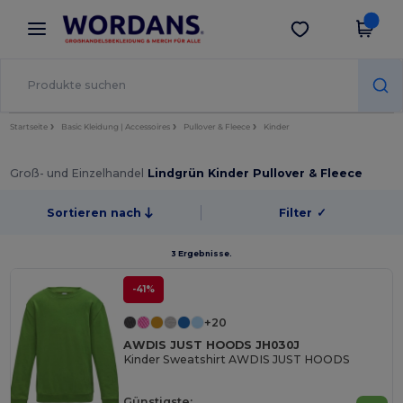
×
Wordans App
App holen
Bessere Preise in der App!
Startseite
Basic Kleidung | Accessoires
Pullover & Fleece
Kinder
Groß- und Einzelhandel
Lindgrün Kinder Pullover & Fleece
Sortieren nach
Filter
✓
3 Ergebnisse.
-41%
+20
AWDIS JUST HOODS JH030J
Kinder Sweatshirt AWDIS JUST HOODS
Günstigste: