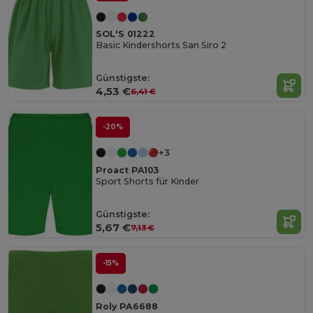
SOL'S 01222
Basic Kindershorts San Siro 2
Günstigste:
4,53 €
6,41 €
-20%
+3
Proact PA103
Sport Shorts für Kinder
Günstigste:
5,67 €
7,13 €
-15%
Roly PA6688