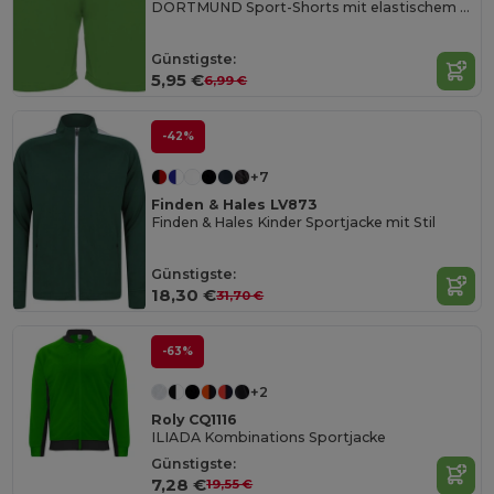
DORTMUND Sport-Shorts mit elastischem Bund und innenliegendem Kordelzug und Sicherheitsnähten
Günstigste:
5,95 €
6,99 €
-42%
+7
Finden & Hales LV873
Finden & Hales Kinder Sportjacke mit Stil
Günstigste:
18,30 €
31,70 €
-63%
+2
Roly CQ1116
ILIADA Kombinations Sportjacke
Günstigste:
7,28 €
19,55 €