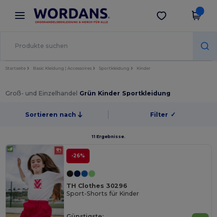
×
Wordans App
App holen
Bessere Preise in der App!
Startseite
Basic Kleidung | Accessoires
Sportkleidung
Kinder
Groß- und Einzelhandel
Grün Kinder Sportkleidung
Sortieren nach
Filter
✓
11 Ergebnisse.
-26%
TH Clothes 30296
Sport-Shorts für Kinder
Günstigste: