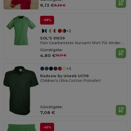
6,13 €
8,26 €
-68%
+2
SOL'S 01639
Fein Gearbeitetes Kurzarm Shirt FÜr Kinder Maracana
Günstigste:
4,80 €
15,11 €
+3
Radsow by Uneek UC116
Children's Ultra Cotton Poloshirt
Günstigste:
7,08 €
-45%