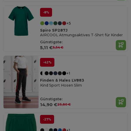
-8%
+5
Spiro SP287J
AIRCOOL Atmungsaktives T-Shirt für Kinder
Günstigste:
5,11 €
5,54 €
-42%
+1
Finden & Hales LV883
Kind Sport Hosen Slim
Günstigste:
14,90 €
25,80 €
-27%
+1