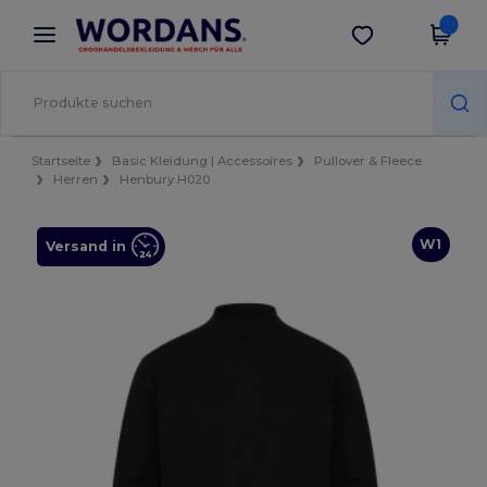
×
Wordans App
App holen
Bessere Preise in der App!
Startseite
Basic Kleidung | Accessoires
Pullover & Fleece
Herren
Henbury H020
W1
Versand in