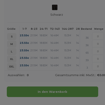
Schwarz
1-7
8-23
24-71
72-143
144-287
288 +
Mehr
Größe
Bestand
Menge
+
23.55
21.19
18.83
16.48
15.31
14.13
€
€
€
€
€
€
S
36
+
23.55
21.19
18.83
16.48
15.31
14.13
€
€
€
€
€
€
M
36
+
23.55
21.19
18.83
16.48
15.31
14.13
€
€
€
€
€
€
L
65
+
23.55
21.19
18.83
16.48
15.31
14.13
€
€
€
€
€
€
XL
39
+
23.55
21.19
18.83
16.48
15.31
14.13
€
€
€
€
€
€
XXL
3
Auswahlen:
0
Gesamtsumme inkl. MwSt.:
€0.0
In den Warenkorb
Jetzt konfigurieren!