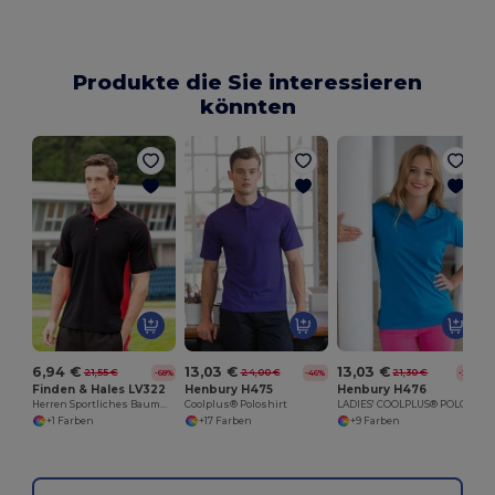
Produkte die Sie interessieren
könnten
6,94 €
13,03 €
13,03 €
21,55 €
24,00 €
21,30 €
-68%
-46%
-39%
Finden & Hales LV322
Henbury H475
Henbury H476
Herren Sportliches Baumwoll-Piqué Polohemd
Coolplus® Poloshirt
LADIES' COOLPLUS® POLO SHIRT
+1 Farben
+17 Farben
+9 Farben