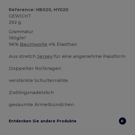
Reference: HB020, HY020
GEWICHT
292 g.
Grammatur
190g/m²
96%
Baumwolle
4% Elasthan
Aus stretch
Jersey
für eine angenehme Passform
Doppelter Rollkragen
verstärkte Schulternähte
Zwillingsnadelstich
gesäumte Ärmelbündchen
Entdecken Sie andere Produkte