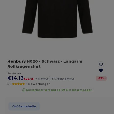
Henbury
H020
- Schwarz
- Langarm
Rollkragenshirt
Bereits ab
€14.13
|
-
37
%
€22.45
inkl. MwSt
€11.78
ohne MwSt
5.0
1 Bewertungen
Kostenloser Versand ab 99 € in diesem Lager!
Größentabelle