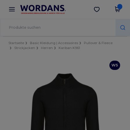
×
Wordans App
App holen
Bessere Preise in der App!
Startseite
Basic Kleidung | Accessoires
Pullover & Fleece
Strickjacken
Herren
Kariban K961
W5