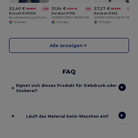
22,40 €
31,54 €
27,27 €
38,85 €
45,94 €
38,39 €
-42%
-31%
-29%
Russell RU012M
Kariban K766
Kariban K962
Berufsbekleidung Polo-Sweatshirt
HERREN CARGO-BERMUDA
DAMEN CARDIGAN MIT REIßVERSCHLUSS
+6 Farben
+3 Farben
+5 Farben
Alle anzeigen
FAQ
Eignet sich dieses Produkt für Siebdruck oder
Stickerei?
Läuft das Material beim Waschen ein?