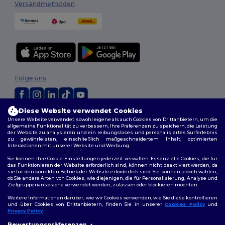
Versandmethoden
Folge uns
Diese Website verwendet Cookies
2026. Alle Rechte vorbehalten
Unsere Website verwendet sowohl eigene als auch Cookies von Drittanbietern, um die
allgemeine Funktionalität zu verbessern, Ihre Präferenzen zu speichern, die Leistung
Allgemeine Geschäftsbedingungen
|
Personalisierungsrichtlinien
|
der Website zu analysieren und ein reibungsloses und personalisiertes Surferlebnis
Datenschutzbestimmungen
|
Cookie-Richtlinie
|
Site Map
zu gewährleisten, einschließlich maßgeschneidertem Inhalt, optimierten
Interaktionen mit unserer Website und Werbung.
Sie können Ihre Cookie-Einstellungen jederzeit verwalten. Essenzielle Cookies, die für
das Funktionieren der Website erforderlich sind, können nicht deaktiviert werden, da
sie für den korrekten Betrieb der Website erforderlich sind. Sie können jedoch wählen,
ob Sie andere Arten von Cookies, wie diejenigen, die für Personalisierung, Analyse und
Zielgruppenansprache verwendet werden, zulassen oder blockieren möchten.
Weitere Informationen darüber, wie wir Cookies verwenden, wie Sie diese kontrollieren
und über Cookies von Drittanbietern, finden Sie in unserer
Cookies Policy
und
Privacy Policy
.
👋
Hallo
Bewertungspräferenzen