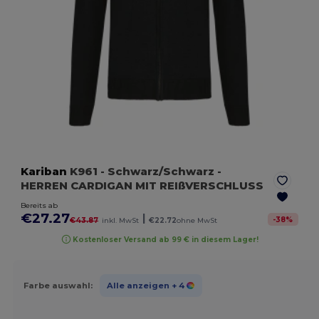
Kariban
K961
- Schwarz/Schwarz
-
HERREN CARDIGAN MIT REIßVERSCHLUSS
Bereits ab
€27.27
|
-
38
%
€43.87
inkl. MwSt
€22.72
ohne MwSt
Kostenloser Versand ab 99 € in diesem Lager!
Farbe auswahl:
Alle anzeigen
+ 4