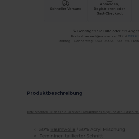
Anmelden,
Schneller Versand
Registrieren oder
Gast-Checkout
Benötigen Sie Hilfe oder ein Ange
Kontakt
verkauf@wordans.at
ODER
0800 0
Montag – Donnerstag: 10:00–13:00 & 14:00–17:30 Freit
Produktbeschreibung
Bitte beachten Sie, dass die Farbe des Produktbildes aufgrund der Bildschir
50%
Baumwolle
/ 50% Acryl Mischung
Femininer, taillierter Schnitt