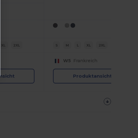
XL
2XL
S
M
L
XL
2XL
W5
Frankreich
nsicht
Produktansicht