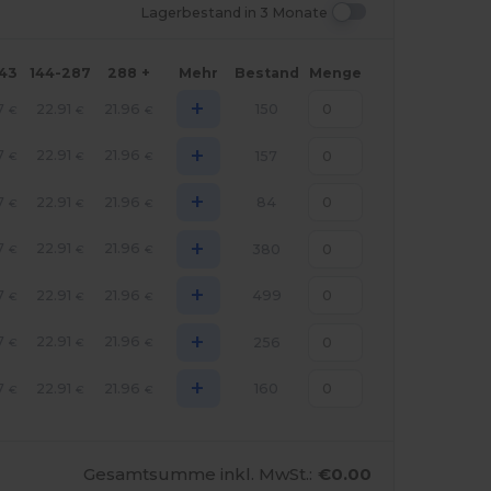
Lagerbestand in 3 Monate
143
144-287
288 +
Mehr
Bestand
Menge
+
7
22.91
21.96
150
€
€
€
+
7
22.91
21.96
157
€
€
€
+
7
22.91
21.96
84
€
€
€
+
7
22.91
21.96
380
€
€
€
+
7
22.91
21.96
499
€
€
€
+
7
22.91
21.96
256
€
€
€
+
7
22.91
21.96
160
€
€
€
Gesamtsumme inkl. MwSt.:
€0.00