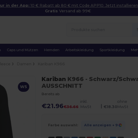
ur in der App:
10 € Rabatt ab 80 € mit Code APP10. Jetzt installieren
Gratis
Versand ab 99€
n
Caps und Mützen
Hemden
Arbeitskleidung
Sportkleidung
Meh
Fleece
Damen
Kariban K966
Kariban
K966
- Schwarz/Schw
AUSSCHNITT
W5
Bereits ab
inkl.
ohne
€21.96
|
€36.66
MwSt
€18.30
MwSt
Farbe auswahl:
Alle anzeigen
+ 9