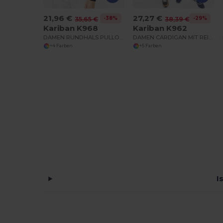
21,96 €
27,27 €
-38%
-29%
35,65 €
38,39 €
Kariban K968
Kariban K962
DAMEN RUNDHALS PULLOVER
DAMEN CARDIGAN MIT REIßVERSCHLUSS
+4 Farben
+5 Farben
I