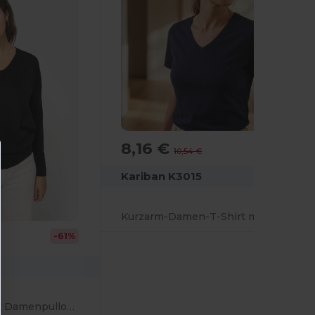
8,16 €
-23%
10,54 €
Kariban K3015
Kurzarm-Damen-T-Shirt mit V-Ausschnitt
-61%
Umweltfreundlicher Damenpullover mit V-Ausschnitt aus Lyocell