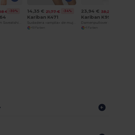
14,35 €
23,94 €
-30%
-34%
-37%
08 €
21,77 €
38,23 €
464
Kariban K471
Kariban K990
Damen Kapuzen Sweatshirt mit Reißverschluss
Sudadera «amplia» de mujer
Damenpullover im Marine-Stil
+10 Farben
+1 Farben
?