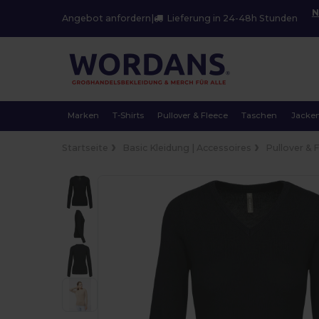
N
Angebot anfordern
|
Lieferung in 24-48h Stunden
Marken
T-Shirts
Pullover & Fleece
Taschen
Jacke
Startseite
Basic Kleidung | Accessoires
Pullover & 