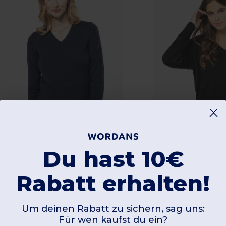
Du hast 10€
38,87 €
12,17 €
-33%
58,30 €
31,15 €
Rabatt erhalten!
ariban Premium PK911
Spasso SP921
Um deinen Rabatt zu sichern, sag uns:
Für wen kaufst du ein?
Merino-Damenpullover mit V-Ausschnitt