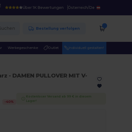
!
Über 1K Bewertungen
Österreich
/
De
Suchen
Bestellung verfolgen
r
Werbegeschenke
Outlet
Individuell gestalten!
arz
- DAMEN PULLOVER MIT V-
Kostenloser Versand ab 99 € in diesem
Lager!
-
40
%