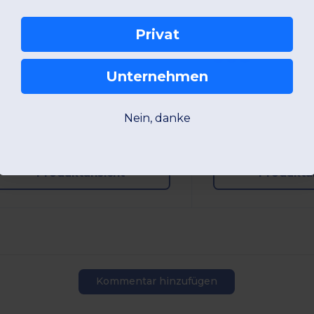
Privat
Unternehmen
XS
S
M
L
XL
2XL
XS
S
M
L
Nein, danke
W5
Frankreich
W5
Frankreich
Produktansicht
Produkta
Kommentar hinzufügen