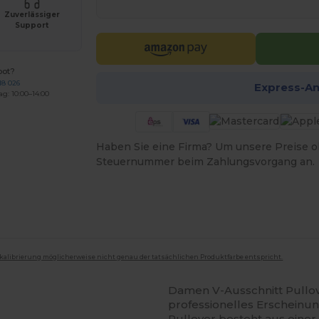
Zuverlässiger
Support
bot?
18 026
Express-A
ag: 10:00–14:00
Haben Sie eine Firma? Um unsere Preise o
Steuernummer beim Zahlungsvorgang an.
mkalibrierung möglicherweise nicht genau der tatsächlichen Produktfarbe entspricht.
Damen V-Ausschnitt Pullo
professionelles Erscheinun
Pullover besteht aus eine