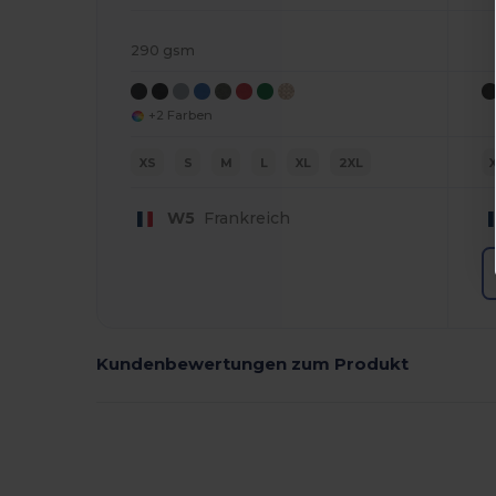
290 gsm
+2 Farben
XS
S
M
L
XL
2XL
W5
Frankreich
Kundenbewertungen zum Produkt