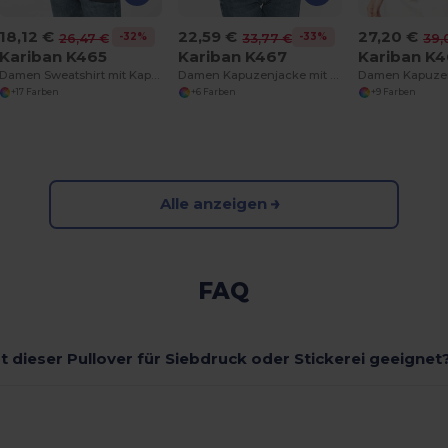
18,12 €
22,59 €
27,20 €
-32%
-33%
26,47 €
33,77 €
39,
Kariban K465
Kariban K467
Kariban K
Damen Sweatshirt mit Kapuze in Kontrastfarbe
Damen Kapuzenjacke mit Kontrast und Kopfhöreranschluss
+17 Farben
+6 Farben
+9 Farben
Alle anzeigen
FAQ
st dieser Pullover für Siebdruck oder Stickerei geeignet