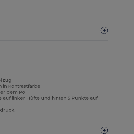
elzug
n in Kontrastfarbe
ber dem Po
 auf linker Hüfte und hinten 5 Punkte auf
rdruck.