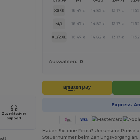
Größe
1-7
8-23
24-71
72-
16.47
14.82
13.17
11.52
XS/S
€
€
€
16.47
14.82
13.17
11.52
M/L
€
€
€
16.47
14.82
13.17
11.52
XL/2XL
€
€
€
Auswahlen:
0
r Ihre Produkte an
Express-A
Zuverlässiger
Support
Haben Sie eine Firma? Um unsere Preise o
Steuernummer beim Zahlungsvorgang an.
bot?