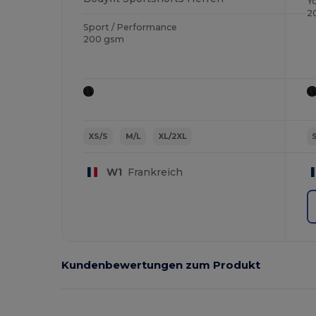
Y
2
Sport / Performance
200 gsm
XS/S
M/L
XL/2XL
W1
Frankreich
Kundenbewertungen zum Produkt