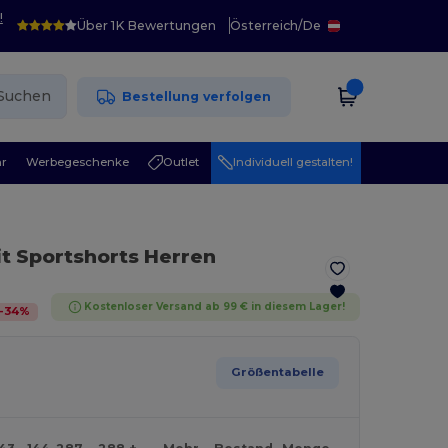
!
Über 1K Bewertungen
Österreich
/
De
Suchen
Bestellung verfolgen
r
Werbegeschenke
Outlet
Individuell gestalten!
it Sportshorts Herren
Kostenloser Versand ab 99 € in diesem Lager!
-
34
%
Größentabelle