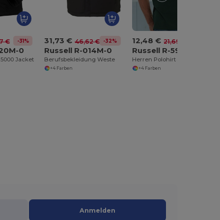
31,73 €
12,48 €
-31%
-32%
-42%
7 €
46,62 €
21,69 €
520M-0
Russell R-014M-0
Russell R-599M-0
l 5000 Jacket
Berufsbekleidung Weste
Herren Polohirt in Übergrößen 5XL und 6XL
+4 Farben
+4 Farben
Anmelden