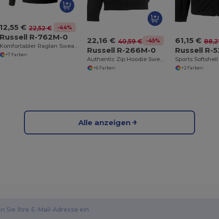
12,55 €
-44%
22,52 €
Russell R-762M-0
22,16 €
61,15 €
-45%
40,59 €
88,2
Komfortabler Raglan Sweatshirt aus Baumwollmischung
Russell R-266M-0
Russell R-
+7 Farben
Authentic Zip Hoodie Sweatshirt
Sports Softshel
+6 Farben
+2 Farben
Alle anzeigen