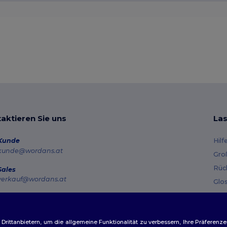
aktieren Sie uns
Las
Kunde
Hilf
kunde@wordans.at
Gro
Rüc
Sales
verkauf@wordans.at
Glo
Ver
Hotline
0800 018 026
Gut
Montag – Donnerstag: 10:00–13:00 & 14:00–17:30 Freitag: 10:00–14:00
ittanbietern, um die allgemeine Funktionalität zu verbessern, Ihre Präferenze