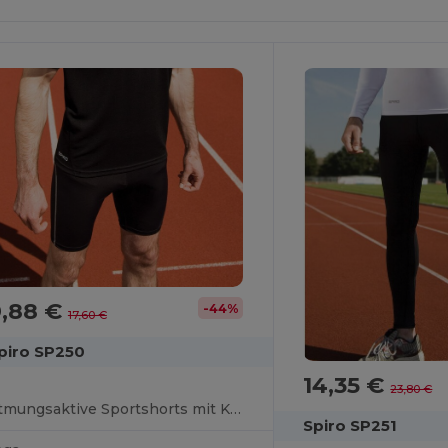
9,88 €
-44%
17,60 €
piro SP250
14,35 €
23,80 €
Atmungsaktive Sportshorts mit Konturpassform
Spiro SP251