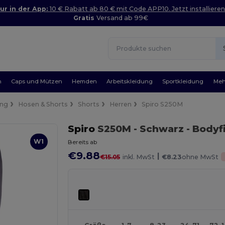
ur in der App:
10 € Rabatt ab 80 € mit Code APP10. Jetzt installieren
Gratis
Versand ab 99€
n
Caps und Mützen
Hemden
Arbeitskleidung
Sportkleidung
Meh
ung
Hosen & Shorts
Shorts
Herren
Spiro S250M
Spiro
S250M
- Schwarz
- Bodyf
W1
Bereits ab
€9.88
|
€15.05
inkl. MwSt
€8.23
ohne MwSt