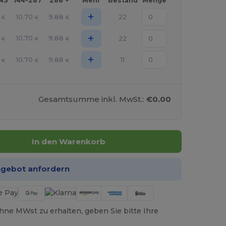
143
144-287
288 +
Mehr
Bestand
Menge
+
10.70
9.88
22
€
€
€
+
10.70
9.88
22
€
€
€
+
10.70
9.88
11
€
€
€
Gesamtsumme inkl. MwSt.:
€0.00
In den Warenkorb
ngebot anfordern
hne MWst zu erhalten, geben Sie bitte Ihre