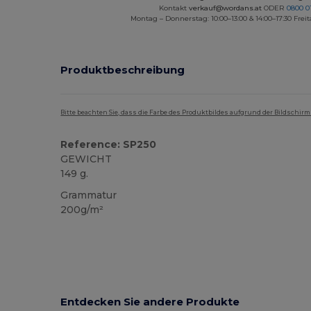
Kontakt
verkauf@wordans.at
ODER
0800 0
Montag – Donnerstag: 10:00–13:00 & 14:00–17:30 Freit
Produktbeschreibung
Bitte beachten Sie, dass die Farbe des Produktbildes aufgrund der Bildschir
Reference: SP250
GEWICHT
149 g.
Grammatur
200g/m²
Entdecken Sie andere Produkte