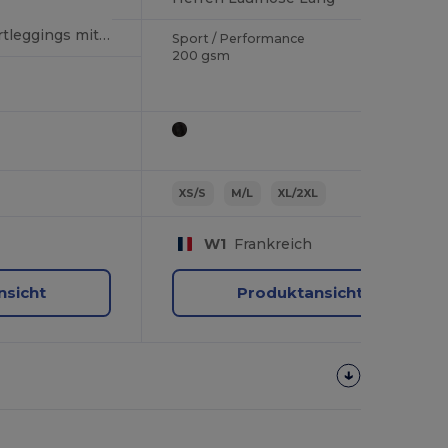
Atmungsaktive Sportleggings mit Konturpassform
Sport / Performance
200 gsm
XS/S
M/L
XL/2XL
W1
Frankreich
nsicht
Produktansicht