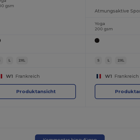
oga
00 gsm
Yoga
200 gsm
S
L
2XL
S
L
2XL
W1
Frankreich
W1
Frankreich
Produktansicht
Produkta
Kommentar hinzufügen