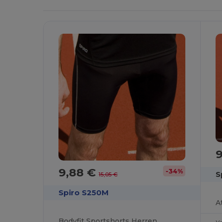
9,88 €
-34%
S
15,05 €
Spiro S250M
Bodyfit Sportshorts Herren