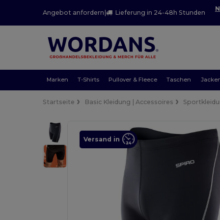
N
Angebot anfordern
|
Lieferung in 24-48h Stunden
Marken
T-Shirts
Pullover & Fleece
Taschen
Jacke
Startseite
Basic Kleidung | Accessoires
Sportkleid
Versand in