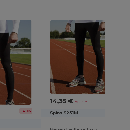
14,35 €
-34%
21,60 €
-40%
Spiro S251M
Herren Laufhose Lang