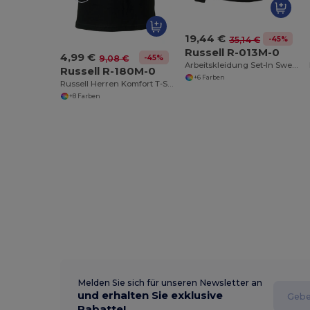
19,44 €
-45%
35,14 €
Russell R-013M-0
4,99 €
-45%
9,08 €
Arbeitskleidung Set-In Sweatshirt
Russell R-180M-0
+6 Farben
Russell Herren Komfort T-Shirt aus 100% Baumwolle
+8 Farben
Melden Sie sich für unseren Newsletter an
und erhalten Sie exklusive
Rabatte!