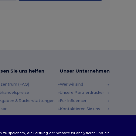
sen Sie uns helfen
Unser Unternehmen
ezentrum (FAQ)
Wer wir sind
ßhandelspreise
Unsere Partnerdrucker
kgaben & Rückerstattungen
Für Influencer
ssar
Kontaktieren Sie uns
sandmethoden
Karrierezentrum
scheincodes
n zu speichern, die Leistung der Website zu analysieren und ein