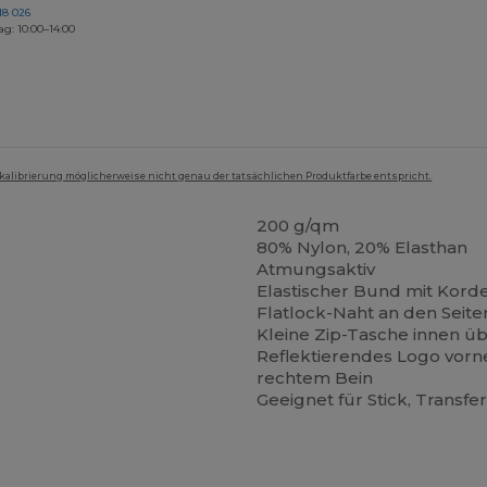
18 026
ag: 10:00–14:00
mkalibrierung möglicherweise nicht genau der tatsächlichen Produktfarbe entspricht.
200 g/qm
80% Nylon, 20% Elasthan
Atmungsaktiv
Elastischer Bund mit Kord
Flatlock-Naht an den Seite
Kleine Zip-Tasche innen ü
Reflektierendes Logo vorne
rechtem Bein
Geeignet für Stick, Transfe