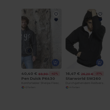
40,40 €
16,47 €
-42%
-37%
69,90 €
26,20 €
Pen Duick PK430
Starworld SW260
Komfortabler Sherpa Fleece Kapuzenpullover
Durchgehendem Reißverschluss mit Kapuze
+2 Farben
+4 Farben