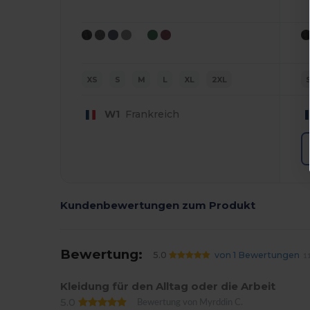
XS
S
M
L
XL
2XL
W1
Frankreich
Kundenbewertungen zum Produkt
Bewertung:
5.0
von 1 Bewertungen
11
Kleidung für den Alltag oder die Arbeit
5.0
Bewertung von Myrddin C.