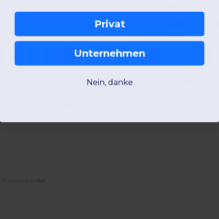
290 gsm
Privat
+54 Farben
Unternehmen
S
M
L
XL
2XL
XS
S
M
L
W1
Frankreich
W1
Frankreich
Nein, danke
Produktansicht
Produkta
44 verkaufte Artikel