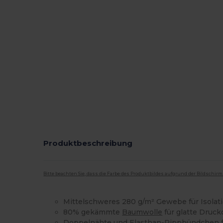
Produktbeschreibung
Bitte beachten Sie, dass die Farbe des Produktbildes aufgrund der Bildschir
Mittelschweres 280 g/m² Gewebe für Isolat
80% gekämmte
Baumwolle
für glatte Druck
Doppelnähte und Elasthan-Rippbündchen fü