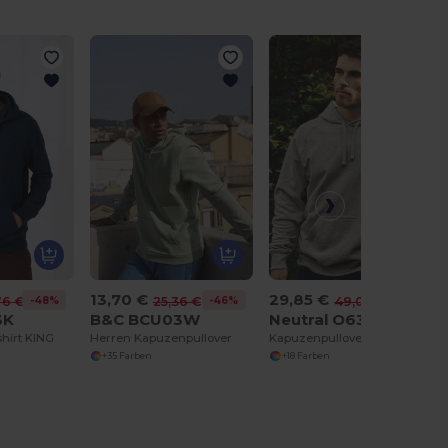
13,70 €
29,85 €
-48%
-46%
-39%
76 €
25,36 €
49,00 €
3K
B&C BCU03W
Neutral O63101
hirt KING
Herren Kapuzenpullover
Kapuzenpullover Mann
+35 Farben
+18 Farben