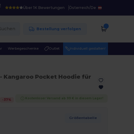
!
Über 1K Bewertungen
Österreich
/
De
Suchen
Bestellung verfolgen
r
Werbegeschenke
Outlet
Individuell gestalten!
- Kangaroo Pocket Hoodie für
Kostenloser Versand ab 99 € in diesem Lager!
-
37
%
Größentabelle