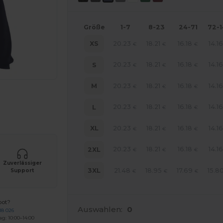
Größe
1-7
8-23
24-71
72-
20.23
18.21
16.18
14.1
XS
€
€
€
20.23
18.21
16.18
14.1
S
€
€
€
20.23
18.21
16.18
14.1
M
€
€
€
r Ihre Produkte an
20.23
18.21
16.18
14.1
L
€
€
€
20.23
18.21
16.18
14.1
XL
€
€
€
20.23
18.21
16.18
14.1
2XL
€
€
€
Zuverlässiger
21.48
18.95
17.69
15.8
3XL
Support
€
€
€
bot?
Auswahlen:
0
18 026
ag: 10:00–14:00