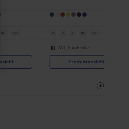
XL
2XL
S
M
L
XL
2XL
W1
Frankreich
nsicht
Produktansicht