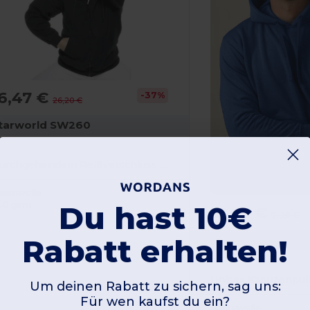
6,47 €
-37%
26,20 €
tarworld SW260
Durchgehendem Reißverschluss mit Kapuze
aumwolle
Du hast 10€
00 gsm
12,67 €
21,20 €
Rabatt erhalten!
JHK JK295
Um deinen Rabatt zu sichern, sag uns:
Für wen kaufst du ein?
Baumwolle