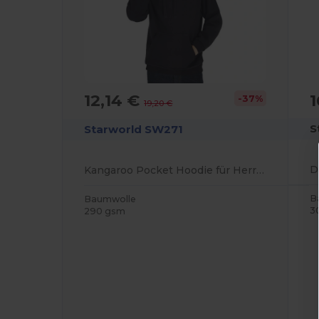
1
12,14 €
-37%
19,20 €
S
Starworld SW271
Kangaroo Pocket Hoodie für Herren
B
Baumwolle
3
290 gsm