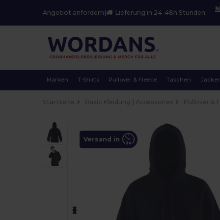
N
Angebot anfordern
|
Lieferung in 24-48h Stunden
Marken
T-Shirts
Pullover & Fleece
Taschen
Jacke
Startseite
Basic Kleidung | Accessoires
Pullover & 
Versand in