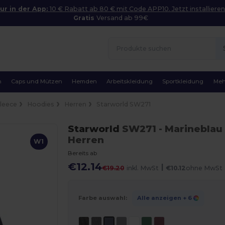
ur in der App:
10 € Rabatt ab 80 € mit Code APP10. Jetzt installieren
Gratis
Versand ab 99€
n
Caps und Mützen
Hemden
Arbeitskleidung
Sportkleidung
Meh
Fleece
Hoodies
Herren
Starworld SW271
Starworld
SW271
- Marineblau
Herren
W1
Bereits ab
€12.14
|
€19.20
inkl. MwSt
€10.12
ohne MwSt
Farbe auswahl:
Alle anzeigen
+ 6