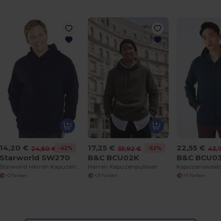
14,20 €
17,25 €
22,55 €
-42%
-52%
24,60 €
35,92 €
43,
Starworld SW270
B&C BCU02K
B&C BCU0
Starworld Herren Kapuzenpullover Komfort & Stil
Herren Kapuzenpullover
Kapuzensweats
+2 Farben
+21 Farben
+11 Farben