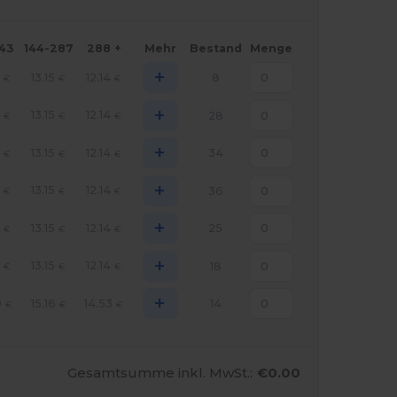
143
144-287
288 +
Mehr
Bestand
Menge
+
6
13.15
12.14
8
€
€
€
+
6
13.15
12.14
28
€
€
€
+
6
13.15
12.14
34
€
€
€
+
6
13.15
12.14
36
€
€
€
+
6
13.15
12.14
25
€
€
€
+
6
13.15
12.14
18
€
€
€
+
0
15.16
14.53
14
€
€
€
Gesamtsumme inkl. MwSt.:
€0.00