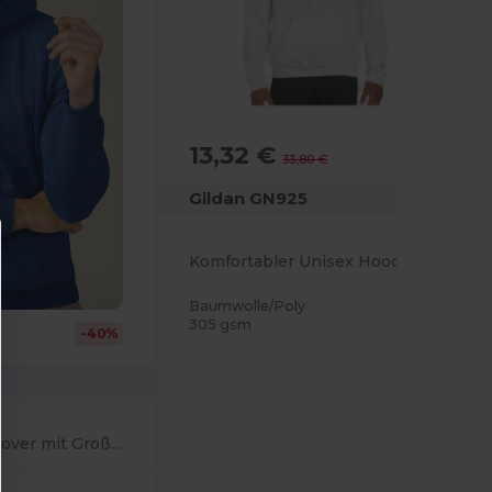
13,32 €
-61%
33,80 €
Gildan GN925
Komfortabler Unisex Hoodie mit DryBlend Technologie
Baumwolle/Poly
305 gsm
-40%
Unisex Kapuzenpullover mit Großem Druckbereich