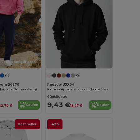
Jetzt konfigurieren!
+18
+5
 Loom SC270
Radsow UXX04
Herren-Sweatshirt aus Baumwolle mit Kapuze
Radsow Apparel - London Hoodie Herren
Günstigste:
9,43 €
Kaufen
Kaufen
22,70 €
18,27 €
Best Seller
-42%