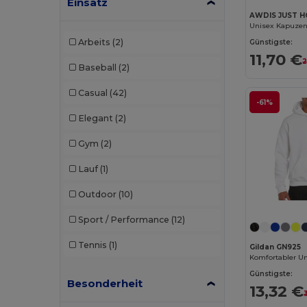
Einsatz
AWDIS JUST H
Tee Jays
(12)
Arbeits
(2)
Günstigste:
Tombo
(1)
11,70 €
2
Baseball
(2)
Velilla
(5)
Casual
(42)
WK. Designed To Work
(3)
-61%
Elegant
(2)
Gym
(2)
Lauf
(1)
Outdoor
(10)
Sport / Performance
(12)
Tennis
(1)
Gildan GN925
Günstigste:
Besonderheit
13,32 €