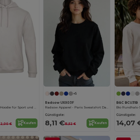
Jetzt konfigurieren!
+5
Radsow UXX03F
B&C BCU31B
Unisex Komfort Hoodie für Sport und Freizeit
Radsow Apparel - Paris Sweatshirt Damen
Bio Rundhals-
Günstigste:
Günstigste:
8,11 €
14,07 
Kaufen
Kaufen
22,00 €
15,52 €