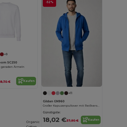
-52%
Jetzt konfigurieren!
+9
 Loom SC250
t geraden Ärmeln
Kaufen
18,70 €
+11
Gildan GN960
Großer Kapuzenpullover mit Reißverschluss
Günstigste:
18,02 €
Kaufen
37,90 €
Organic
Cotton