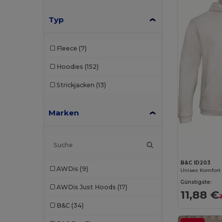
Typ
Fleece
(7)
Hoodies
(152)
Strickjacken
(13)
Marken
B&C ID203
AWDis
(9)
Günstigste:
AWDis Just Hoods
(17)
11,88 €
B&C
(34)