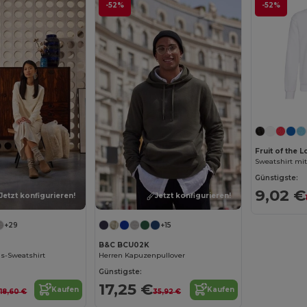
-52%
-52%
Fruit of the
Sweatshirt mi
Günstigste:
9,02 €
Jetzt konfigurieren!
Jetzt konfigurieren!
+29
+15
B&C BCU02K
s-Sweatshirt
Herren Kapuzenpullover
Günstigste:
€
17,25 €
Kaufen
Kaufen
18,60 €
35,92 €