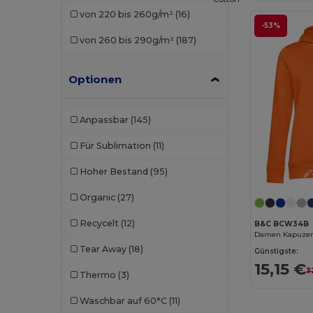
von 220 bis 260g/m²
(16)
Malfini
(12)
-53%
von 260 bis 290g/m²
(187)
Malfini Premium
(2)
Neoblu
(2)
Optionen
Neutral
(4)
Anpassbar
(145)
Pen Duick
(9)
Für Sublimation
(11)
Piccolio
(1)
Hoher Bestand
(95)
Proact
(10)
Organic
(27)
Promodoro
(4)
Recycelt
(12)
B&C BCW34B
Radsow
(4)
Tear Away
(18)
Günstigste:
Radsow by Uneek
(21)
15,15 €
3
Thermo
(3)
Regatta
(3)
Waschbar auf 60°C
(11)
Result
(4)