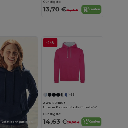
Günstigste:
13,70 €
Kaufen
25,36 €
-44%
+33
AWDIS JH003
Urbaner Kontrast Hoodie für kalte Wintertage
Günstigste:
14,63 €
Kaufen
Jetzt konfigurieren!
26,00 €