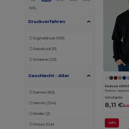
6XL
Druckverfahren
Digitaldruck
(139)
Siebdruck
(11)
Stickerei
(33)
Geschlecht - Alter
Radsow UXX0
Damen
(65)
Günstigste:
Herren
(324)
8,11 €
12,
Kinder
(2)
-46%
Unisex
(124)