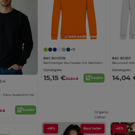
Jetzt konfigurieren!
+15
B&C BCU33B
B&C BCID3
Nachhaltiger Bio-Hoodie mit Weichem Tragekomfort
Günstigste:
Günstigste:
15,15 €
14,04 
Kaufen
32,54 €
+5
3
Radsow Apparel - Paris Sweatshirt Herren
Kaufen
05 €
Organic
Cotton
-48%
Best Seller
-45%