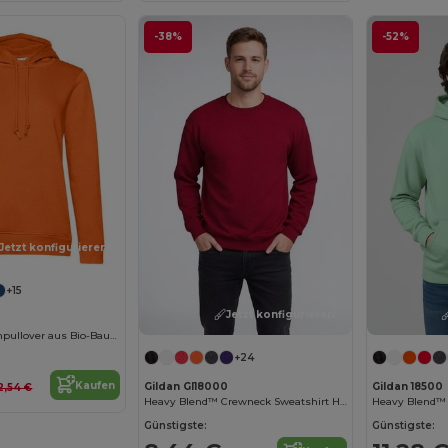
-38%
-52%
Jetzt konfigurieren!
+15
Jetzt konfigurieren!
Damen Kapuzenpullover aus Bio-Baumwolle
+24
Kaufen
Gildan GI18000
Gildan 18500
2,54 €
Heavy Blend™ Crewneck Sweatshirt Herren
Heavy Blend™ 
Günstigste:
Günstigste: