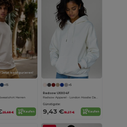
Jetzt konfigurieren!
+15
+5
Radsow UXX04F
Sweatshirt Herren
Radsow Apparel - London Hoodie Damen
Günstigste:
€
9,43 €
Kaufen
Kaufen
25,68 €
18,27 €