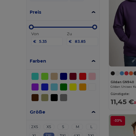
Preis
Von
Zu
€
€
Farben
Gildan GN940
Günstigste:
11,45 €
3
Größe
-33%
2XS
XS
S
M
L
2XL
XL
3XL
4XL
5XL