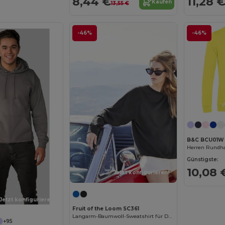
8,44 €
11,28 
Kaufen
13,55 €
-46%
-46%
B&C BCU01W
Herren Rundha
Günstigste:
10,08 
Jetzt konfigurieren!
Jetzt konfigurieren!
Fruit of the Loom SC361
Langarm-Baumwoll-Sweatshirt für Damen
+95