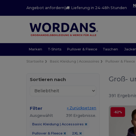
N
Angebot anfordern
|
Lieferung in 24-48h Stunden
Marken
T-Shirts
Pullover & Fleece
Taschen
Jacke
Startseite
Basic Kleidung | Accessoires
Pullover & Fleece
Groß- u
Sortieren nach
391 Ergebni
Filter
« Zurücksetzen
-62%
Ausgewählt
391 Ergebnisse.
Basic Kleidung | Accessoires
Pullover & Fleece
2XL