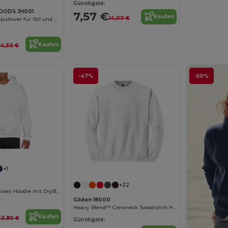
Günstigste:
OODS JH001
7,57 €
Kaufen
14,00 €
Unisex Kapuzenpullover für Stil und Komfort
Kaufen
4,30 €
-47%
-50%
Jetzt konfigurieren!
+1
+22
Komfortabler Unisex Hoodie mit DryBlend Technologie
Gildan 18000
Heavy Blend™ Crewneck Sweatshirt Herren
Kaufen
33,80 €
Günstigste: