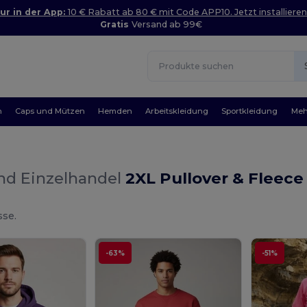
ur in der App:
10 € Rabatt ab 80 € mit Code APP10. Jetzt installieren
Gratis
Versand ab 99€
n
Caps und Mützen
Hemden
Arbeitskleidung
Sportkleidung
Meh
nd Einzelhandel
2XL Pullover & Fleece
sse.
-63%
-51%