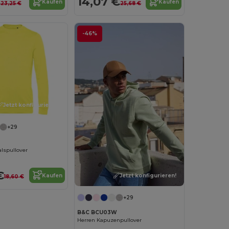
€
14,07 €
Kaufen
Kaufen
23,25 €
25,68 €
-46%
Jetzt konfigurieren!
+29
lspullover
€
Jetzt konfigurieren!
Kaufen
18,60 €
+29
B&C BCU03W
Herren Kapuzenpullover