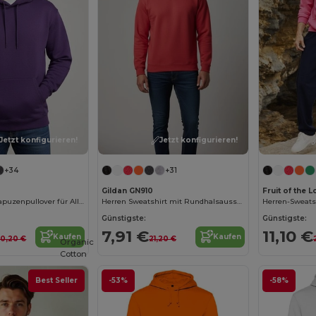
Jetzt konfigurieren!
Jetzt konfigurieren!
+34
+31
Gildan GN910
Fruit of the
Gildan Unisex Kapuzenpullover für Alltag
Herren Sweatshirt mit Rundhalsausschnitt
Günstigste:
Günstigste:
7,91 €
11,10 €
Kaufen
Kaufen
0,20 €
21,20 €
Organic
Cotton
Best Seller
-53%
-58%