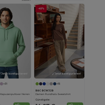
-45%
Jetzt konfigurieren!
Jetzt konfigurieren!
+31
+15
B&C BCW32B
Kapuzenpullover Herren
Damen Rundhals-Sweatshirt
Günstigste: