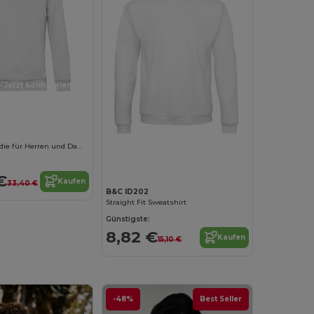
Jetzt konfigurieren!
Jetzt konfigurieren!
Baumwoll Hoodie für Herren und Damen
€
Kaufen
33,40 €
B&C ID202
Straight Fit Sweatshirt
Günstigste:
8,82 €
Kaufen
15,10 €
-48%
Best Seller