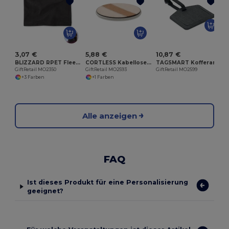
G
3,07 €
5,88 €
10,87 €
BLIZZARD RPET Fleece-Mehrzweckmütze
CORTLESS Kabellose Ladestation 15W
TAGSMART Kofferanhänger Apple® Find My
GiftRetail MO2350
GiftRetail MO2593
GiftRetail MO2599
+3 Farben
+1 Farben
Alle anzeigen
FAQ
Ist dieses Produkt für eine Personalisierung
geeignet?