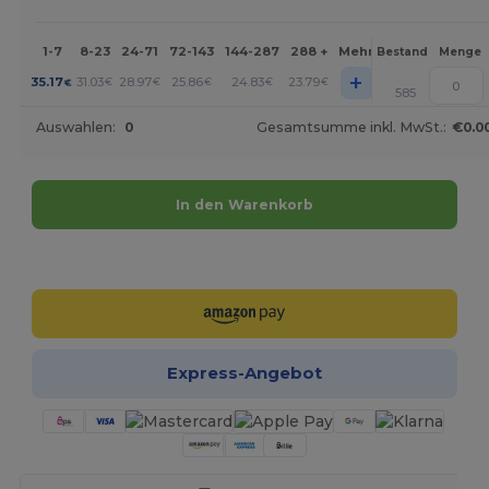
1-7
8-23
24-71
72-143
144-287
288 +
Mehr
Bestand
Menge
+
35.17
31.03
28.97
25.86
24.83
23.79
€
€
€
€
€
€
585
Auswahlen:
0
Gesamtsumme inkl. MwSt.:
€0.0
In den Warenkorb
Jetzt konfigurieren!
Express-Angebot