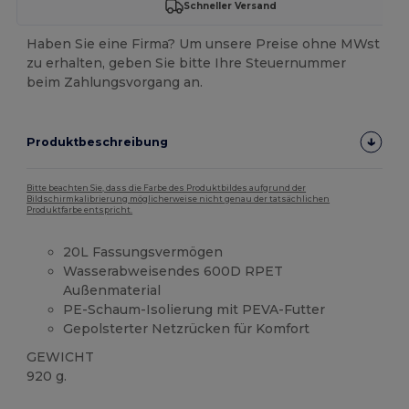
Schneller Versand
Haben Sie eine Firma? Um unsere Preise ohne MWst
zu erhalten, geben Sie bitte Ihre Steuernummer
beim Zahlungsvorgang an.
Produktbeschreibung
Bitte beachten Sie, dass die Farbe des Produktbildes aufgrund der
Bildschirmkalibrierung möglicherweise nicht genau der tatsächlichen
Produktfarbe entspricht.
20L Fassungsvermögen
Wasserabweisendes 600D RPET
Außenmaterial
PE-Schaum-Isolierung mit PEVA-Futter
Gepolsterter Netzrücken für Komfort
GEWICHT
920 g.
Hoher Bestand
Anpassbar