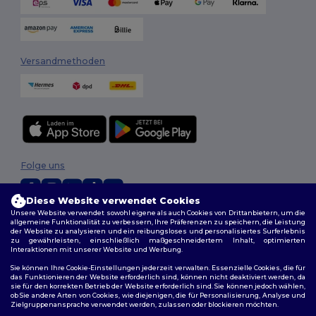
Versandmethoden
Folge uns
Diese Website verwendet Cookies
Unsere Website verwendet sowohl eigene als auch Cookies von Drittanbietern, um die
2026. Alle Rechte vorbehalten
allgemeine Funktionalität zu verbessern, Ihre Präferenzen zu speichern, die Leistung
der Website zu analysieren und ein reibungsloses und personalisiertes Surferlebnis
Allgemeine Geschäftsbedingungen
|
Personalisierungsrichtlinien
|
zu gewährleisten, einschließlich maßgeschneidertem Inhalt, optimierten
Datenschutzbestimmungen
|
Cookie-Richtlinie
|
Site Map
Interaktionen mit unserer Website und Werbung.
Sie können Ihre Cookie-Einstellungen jederzeit verwalten. Essenzielle Cookies, die für
das Funktionieren der Website erforderlich sind, können nicht deaktiviert werden, da
sie für den korrekten Betrieb der Website erforderlich sind. Sie können jedoch wählen,
ob Sie andere Arten von Cookies, wie diejenigen, die für Personalisierung, Analyse und
Zielgruppenansprache verwendet werden, zulassen oder blockieren möchten.