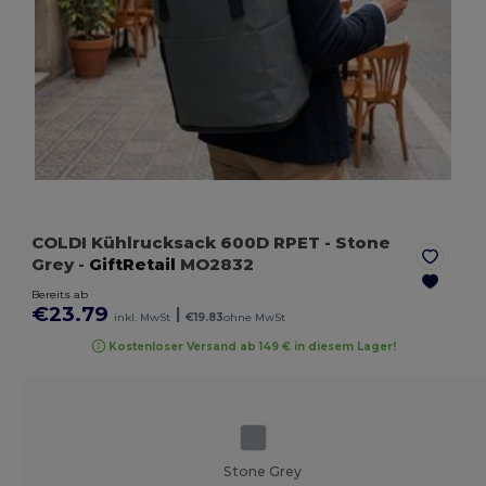
COLDI Kühlrucksack 600D RPET
- Stone
Grey
-
GiftRetail
MO2832
Bereits ab
€23.79
|
inkl. MwSt
€19.83
ohne MwSt
Kostenloser Versand ab 149 € in diesem Lager!
Stone Grey