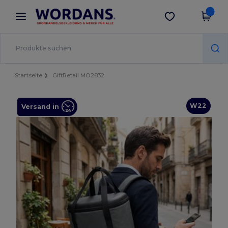
×
Wordans App
App holen
Bessere Preise in der App!
Startseite
GiftRetail MO2832
W22
Versand in