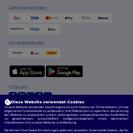
Zahlungsmethoden
Versandmethoden
Folge uns
Diese Website verwendet Cookies
Unsere Website verwendet sowohl eigene als auch Cookies von Drittanbietern, um die
2026. Alle Rechte vorbehalten
allgemeine Funktionalität zu verbessern, Ihre Präferenzen zu speichern, die Leistung
der Website zu analysieren und ein reibungsloses und personalisiertes Surferlebnis
Allgemeine Geschäftsbedingungen
|
Personalisierungsrichtlinien
|
zu gewährleisten, einschließlich maßgeschneidertem Inhalt, optimierten
Datenschutzbestimmungen
|
Cookie-Richtlinie
|
Site Map
Interaktionen mit unserer Website und Werbung.
Sie können Ihre Cookie-Einstellungen jederzeit verwalten. Essenzielle Cookies, die für