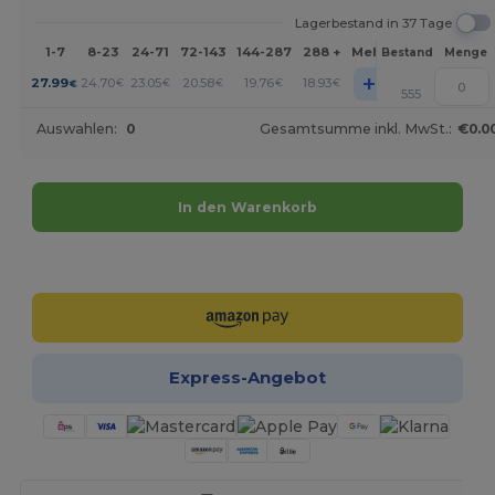
Lagerbestand in 37 Tage
1-7
8-23
24-71
72-143
144-287
288 +
Mehr
Bestand
Menge
+
27.99
24.70
23.05
20.58
19.76
18.93
€
€
€
€
€
€
555
Auswahlen:
0
Gesamtsumme inkl. MwSt.:
€0.0
In den Warenkorb
Jetzt konfigurieren!
Express-Angebot