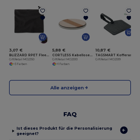
G
3,07 €
5,88 €
10,87 €
BLIZZARD RPET Fleece-Mehrzweckmütze
CORTLESS Kabellose Ladestation 15W
TAGSMART Kofferanhänger Apple® Find My
GiftRetail MO2350
GiftRetail MO2593
GiftRetail MO2599
+3 Farben
+1 Farben
Alle anzeigen
FAQ
Ist dieses Produkt für die Personalisierung
geeignet?