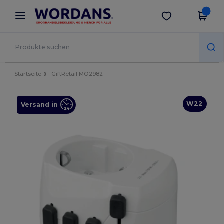
×
Wordans App
App holen
Bessere Preise in der App!
Startseite
GiftRetail MO2982
W22
Versand in