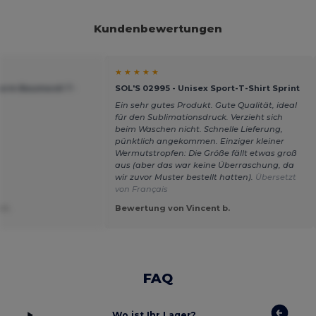
Kundenbewertungen
★ ★ ★ ★ ★
zarm Baumwoll T-
SOL'S 02995 - Unisex Sport-T-Shirt Sprint
Ein sehr gutes Produkt. Gute Qualität, ideal
für den Sublimationsdruck. Verzieht sich
beim Waschen nicht. Schnelle Lieferung,
pünktlich angekommen. Einziger kleiner
Wermutstropfen: Die Größe fällt etwas groß
aus (aber das war keine Überraschung, da
wir zuvor Muster bestellt hatten).
Übersetzt
von Français
 I.
Bewertung von Vincent b.
FAQ
Wo ist Ihr Lager?