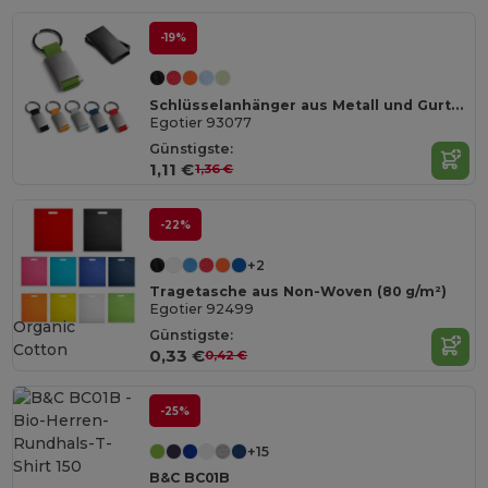
-19%
Schlüsselanhänger aus Metall und Gurtband
Egotier 93077
Günstigste:
1,11 €
1,36 €
-22%
+2
Tragetasche aus Non-Woven (80 g/m²)
Egotier 92499
Organic
Günstigste:
Cotton
0,33 €
0,42 €
-25%
+15
B&C BC01B