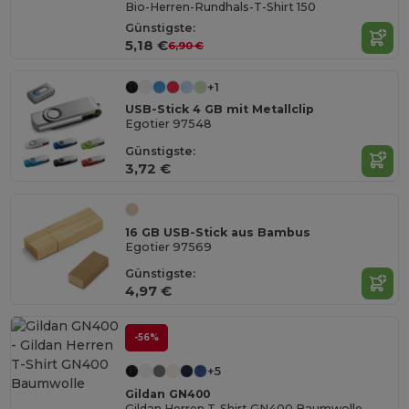
Bio-Herren-Rundhals-T-Shirt 150
Günstigste:
5,18 €
6,90 €
+1
USB-Stick 4 GB mit Metallclip
Egotier 97548
Günstigste:
3,72 €
16 GB USB-Stick aus Bambus
Egotier 97569
Günstigste:
4,97 €
-56%
+5
Gildan GN400
Gildan Herren T-Shirt GN400 Baumwolle