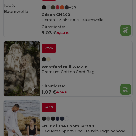
+27
Gildan GN200
Herren T-Shirt 100% Baumwolle
Günstigste:
5,03 €
9,40 €
-75%
Westford mill WM216
Premium Cotton Cord Bag
Günstigste:
1,07 €
4,34 €
-46%
Fruit of the Loom SC290
Bequeme Sport- und Freizeit-Jogginghose