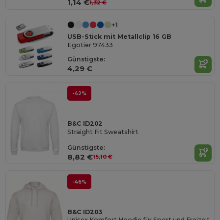
1,14 €
1,32 €
+1
USB-Stick mit Metallclip 16 GB
Egotier 97433
Günstigste:
4,29 €
-42%
B&C ID202
Straight Fit Sweatshirt
Günstigste:
8,82 €
15,10 €
-46%
B&C ID203
Unisex Komfort Hoodie für Sport und Freizeit