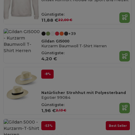
Günstigste:
11,88 €
22,00 €
+39
Gildan GI5000
Kurzarm Baumwoll T-Shirt Herren
Günstigste:
4,20 €
-8%
Natürlicher Strohhut mit Polyesterband
Egotier 99084
Günstigste:
1,96 €
2,13 €
-53%
Best Seller