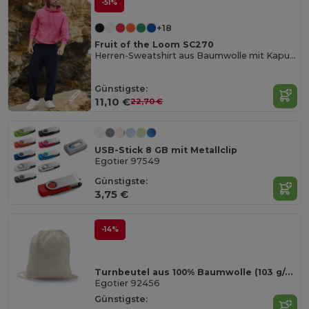
-51%
+18
Fruit of the Loom SC270
Herren-Sweatshirt aus Baumwolle mit Kapuze
Günstigste:
11,10 €
22,70 €
USB-Stick 8 GB mit Metallclip
Egotier 97549
Günstigste:
3,75 €
-14%
Turnbeutel aus 100% Baumwolle (103 g/m²)
Egotier 92456
Günstigste: