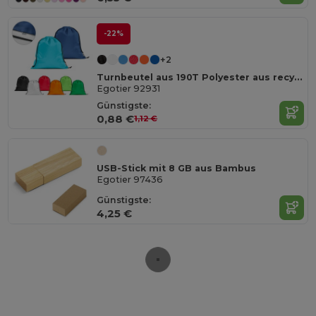
-22%
+2
Turnbeutel aus 190T Polyester aus recyceltem (100% rPET)
Egotier 92931
Günstigste:
0,88 €
1,12 €
USB-Stick mit 8 GB aus Bambus
Egotier 97436
Günstigste:
4,25 €