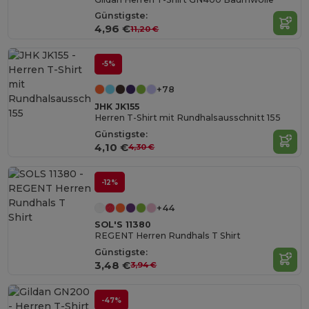
Günstigste:
4,96 €
11,20 €
-5%
+78
JHK JK155
Herren T-Shirt mit Rundhalsausschnitt 155
Günstigste:
4,10 €
4,30 €
-12%
+44
SOL'S 11380
REGENT Herren Rundhals T Shirt
Günstigste:
3,48 €
3,94 €
-47%