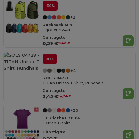
-30%
+2
Rucksack aus
Egotier 92471
Günstigste:
6,59 €
9,40 €
-83%
+4
SOL'S 04728
TITAN Unisex T Shirt, Rundhals
Günstigste:
2,45 €
14,34 €
+26
TH Clothes 30104
Herren T-shirt
Günstigste:
6,55 €