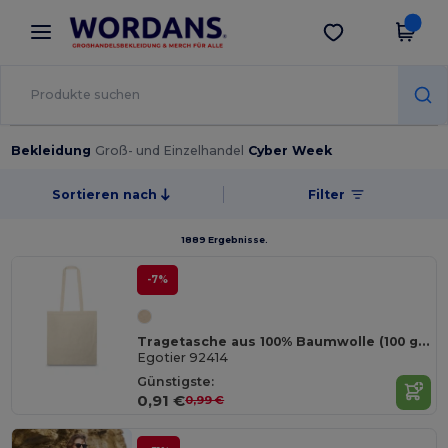
×
Wordans App
App holen
Bessere Preise in der App!
Bekleidung
Groß- und Einzelhandel
Cyber Week
Sortieren nach
Filter
1889 Ergebnisse.
-7%
Tragetasche aus 100% Baumwolle (100 g/m²)
Egotier 92414
Günstigste:
0,91 €
0,99 €