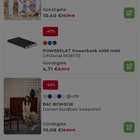
Günstigste:
10,40 €
19,30 €
-47%
POWERFLAT Powerbank 4000 mAh
GiftRetail MO8735
Günstigste:
4,71 €
8,93 €
-46%
+29
B&C BCW02W
Damen Rundhals-Sweatshirt
Günstigste:
10,08 €
18,60 €